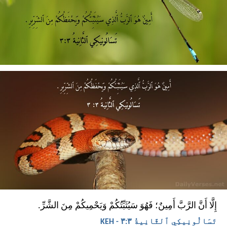
إِلَّا أَنَّ الرَّبَّ أَمِينٌ؛ فَهُوَ سَيُثَبِّتُكُمْ وَيَحْمِيكُمْ مِنَ الشَّرِّ.
تَسَالُونِيكِي ٱلثَّانِيةُ ٣:‏٣ - KEH