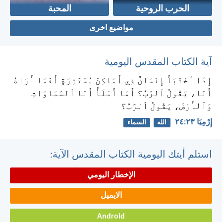
الحرب الروحية
المحبة
مواضيع اخرى
آية الكتاب المقدس اليومية
إِذَا ٱخْتَبَأَ إِنْسَانٌ فِي أَمَاكِنَ مُسْتَتِرَةٍ أَفَمَا أَرَاهُ
أَنَا، يَقُولُ ٱلرَّبُّ؟ أَمَا أَمْلَأُ أَنَا ٱلسَّمَاوَاتِ
وَٱلْأَرْضَ، يَقُولُ ٱلرَّبُّ؟
إِرْمِيَا ٢٣:‏٢٤
الله
السماء
استلم أيتك اليومية الكتاب المقدس الآية:
الإخطار اليومي
الايميل
Android