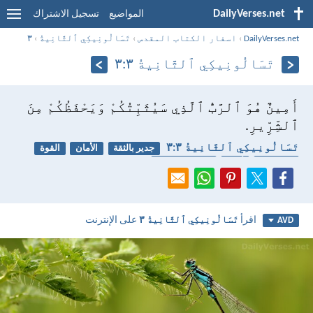
DailyVerses.net
المواضيع
تسجيل الاشتراك
DailyVerses.net
›
اسفار الكتاب المقدس
›
تَسَالُونِيكِي ٱلثَّانِيةُ
›
٣
تَسَالُونِيكِي ٱلثَّانِيةُ ٣:‏٣
أَمِينٌ هُوَ ٱلرَّبُّ ٱلَّذِي سَيُثَبِّتُكُمْ وَيَحْفَظُكُمْ مِنَ
ٱلشِّرِّيرِ.
تَسَالُونِيكِي ٱلثَّانِيةُ ٣:‏٣
جدير بالثقة
الأمان
القوة
الشيطان
أمين
الحرب الروحية
اقرأ
تَسَالُونِيكِي ٱلثَّانِيةُ ٣
على الإنترنت
AVD