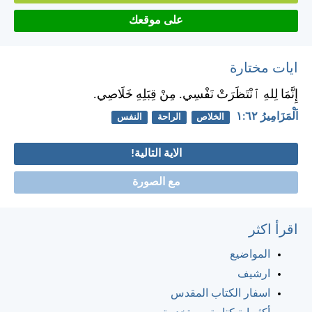
على موقعك
ايات مختارة
إِنَّمَا لِلهِ ٱنْتَظَرَتْ نَفْسِي. مِنْ قِبَلِهِ خَلَاصِي.
اَلْمَزَامِيرُ ٦٢:‏١
الخلاص
الراحة
النفس
الاية التالية!
مع الصورة
اقرأ اكثر
المواضيع
ارشيف
اسفار الكتاب المقدس