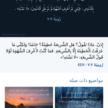
إِذَنْ، مَاذَا نَقُولُ؟ هَلِ الشَّرِيعَةُ خَطِيئَةٌ؟ حَاشَا! وَلكِنِّي مَا
عَرَفْتُ الْخَطِيئَةَ إِلّا بِالشَّرِيعَةِ. فَمَا كُنْتُ لأَعْرِفَ الشَّهْوَةَ لَوْلا
قَولُ الشَّرِيعَةِ: «لا تَشْتَهِ!»
رُومِيَةَ ٧:‏٧ - KEH
مواضيع ذات صلة