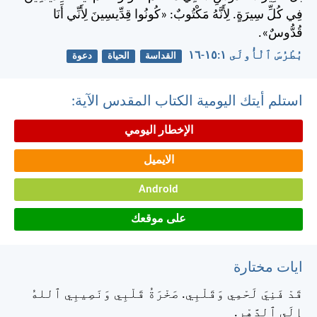
فِي كُلِّ سِيرَةٍ. لِأَنَّهُ مَكْتُوبٌ: «كُونُوا قِدِّيسِينَ لِأَنِّي أَنَا
قُدُّوسٌ».
بُطْرُسَ ٱلْأُولَى ١:‏١٥-‏١٦
القداسة
الحياة
دعوة
استلم أيتك اليومية الكتاب المقدس الآية:
الإخطار اليومي
الايميل
Android
على موقعك
ايات مختارة
قَدْ فَنِيَ لَحْمِي وَقَلْبِي. صَخْرَةُ قَلْبِي وَنَصِيبِي ٱللهُ
إِلَى ٱلدَّهْرِ.