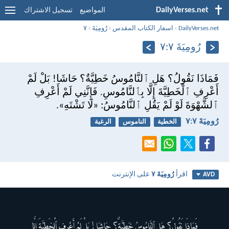
DailyVerses.net
المواضيع
تسجيل الاشتراك
DailyVerses.net
›
اسفار الكتاب المقدس
›
رُومِيَةَ
›
٧
رُومِيَةَ ٧:‏٧
فَمَاذَا نَقُولُ؟ هَلِ ٱلنَّامُوسُ خَطِيَّةٌ؟ حَاشَا! بَلْ لَمْ
أَعْرِفِ ٱلْخَطِيَّةَ إِلَّا بِٱلنَّامُوسِ. فَإِنَّنِي لَمْ أَعْرِفِ
ٱلشَّهْوَةَ لَوْ لَمْ يَقُلِ ٱلنَّامُوسُ: «لَا تَشْتَهِ».
رُومِيَةَ ٧:‏٧
الخطية
الناموس
الرغبة
اقرأ
رُومِيَةَ ٧
على الإنترنت
AVD