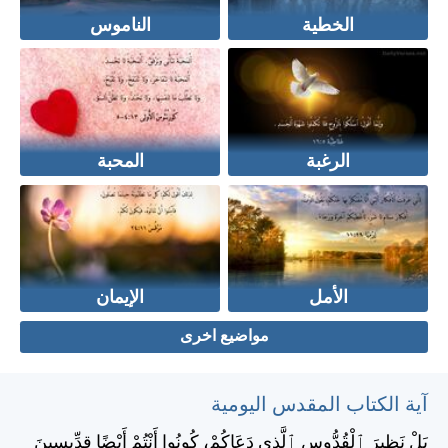
الخطية
الناموس
الرغبة
المحبة
الأمل
الإيمان
مواضيع اخرى
آية الكتاب المقدس اليومية
بَلْ نَظِيرَ ٱلْقُدُّوسِ ٱلَّذِي دَعَاكُمْ، كُونُوا أَنْتُمْ أَيْضًا قِدِّيسِينَ