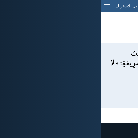
ل الاشتراك
ْتُ
ّرِيعَةِ: «لا