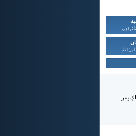
بة
سْلُكُوا فِي...
ان
قُولُ لَكُمْ...
كِ بِنِيرِ