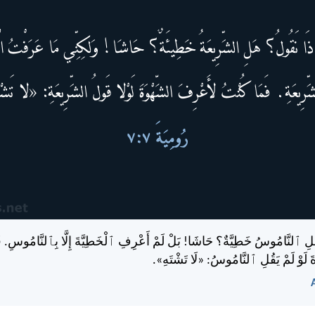
ِ ٱلنَّامُوسُ خَطِيَّةٌ؟ حَاشَا! بَلْ لَمْ أَعْرِفِ ٱلْخَطِيَّةَ إِلَّا بِٱلنَّامُوسِ. فَإِ
 لَوْ لَمْ يَقُلِ ٱلنَّامُوسُ: «لَا تَشْتَهِ».