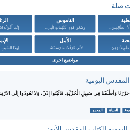
ت صلة
طية
الناموس
الرغ
َنَّ الظَّالِمِينَ...
وَضَعُوا هَذِهِ الْكَلِمَاتِ الَّتِي...
إِنَّمَا أَقُولُ: ا
حبة
الأمل
الإيم
رُ طَوِيلاً؛ وَهِيَ...
لأَنِّي عَرَفْتُ مَا رَسَمْتُهُ...
لِهذَا السَّبَبِ أَ
مواضيع اخرى
 المقدس اليومية
َرَّرَنَا وَأَطْلَقَنَا فِي سَبِيلِ الْحُرِّيَّةِ. فَاثْبُتُوا إِذَنْ، وَلا تَعُودُوا إِلَى الارْتِبَا
وع
الحياة
المحرر
اليومية الكتاب المقدس الآية: