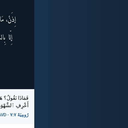
فَمَاذَا نَقُولُ؟ هَل
أَعْرِفِ ٱلشَّهْوَةَ
رُومِيَةَ ٧:‏٧ - AVD