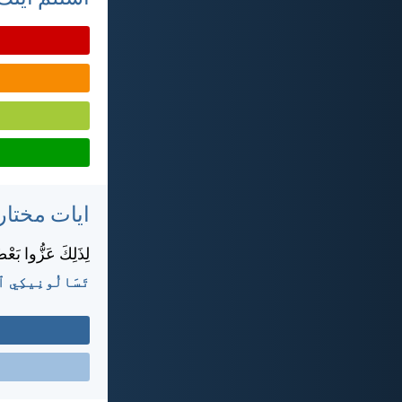
ايات مختار
لِذَلِكَ عَزُّوا بَعْض
تَسَالُونِيكِي ٱلأُو