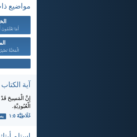
مواضيع ذا
الخ
أَمَا تَعْلَمُونَ أ
الم
الْمَحَبَّةُ تَصْبِ
آية الكتاب
إِنَّ الْمَسِيحَ قَدْ ح
الْعُبُودِيَّةِ.
غَلَاطِيَّةَ ٥:‏١
يس
استلم أيتك 