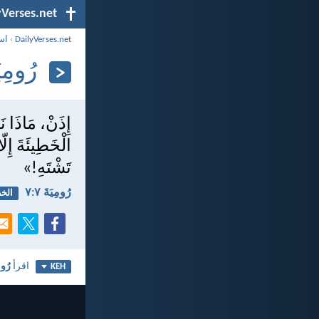
yVerses.net
DailyVerses.net
›
اس
رُومِيَةَ
إِذَنْ، مَاذَا 
الْخَطِيئَةَ إِل
تَشْتَهِ!»
رُومِيَةَ ٧:‏٧
الخ
اقرأ
رُومِ
KEH