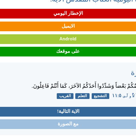
الإخطار اليومي
الايميل
Android
على موقعك
ة
ُكُمْ بَعْضاً وَشَدِّدُوا أَحَدُكُمُ الآخَرَ، كَمَا أَنْتُمْ فَاعِلُونَ.
لَى ٥:‏١١
التشجيع
التعلم
القريب
الاية التالية!
مع الصورة