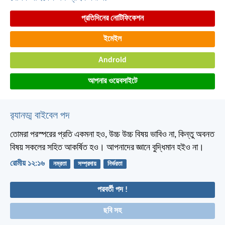
প্রতিদিনের নোটিফিকেশন
ইমেইল
Android
আপনার ওয়েবসাইটে
র‌্যানড্ম বাইবেল পদ
তোমরা পরস্পরের প্রতি একমনা হও, উচ্চ উচ্চ বিষয় ভাবিও না, কিন্তু অবনত
বিষয় সকলের সহিত আকর্ষিত হও। আপনাদের জ্ঞানে বুদ্ধিমান হইও না।
রোমীয় ১২:১৬
নম্রতা
সম্প্রদায়
নির্ভরতা
পরবর্তী পদ !
ছবি সহ