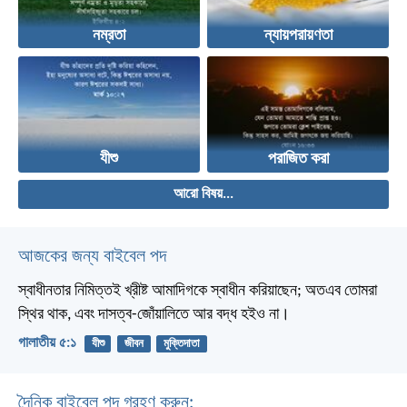
নম্রতা
ন্যায়পরায়ণতা
যীশু
পরাজিত করা
আরো বিষয়...
আজকের জন্য বাইবেল পদ
স্বাধীনতার নিমিত্তই খ্রীষ্ট আমাদিগকে স্বাধীন করিয়াছেন; অতএব তোমরা
স্থির থাক, এবং দাসত্ব-জোঁয়ালিতে আর বদ্ধ হইও না।
গালাতীয় ৫:১
যীশু
জীবন
মুক্তিদাতা
দৈনিক বাইবেল পদ গ্রহণ করুন: