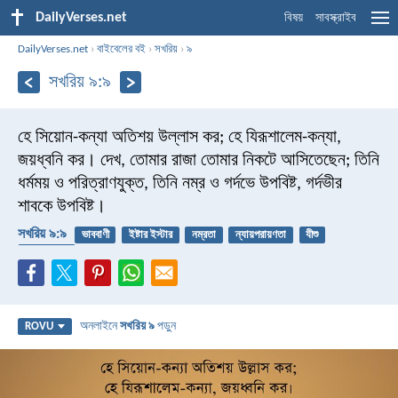
DailyVerses.net
বিষয়
সাবস্ক্রাইব
DailyVerses.net
›
বাইবেলের বই
›
সখরিয়
›
৯
সখরিয় ৯:৯
হে সিয়োন-কন্যা অতিশয় উল্লাস কর;
হে যিরূশালেম-কন্যা,
জয়ধ্বনি কর।
দেখ, তোমার রাজা তোমার নিকটে আসিতেছেন;
তিনি
ধর্মময় ও পরিত্রাণযুক্ত,
তিনি নম্র ও গর্দভে উপবিষ্ট, গর্দভীর
শাবকে উপবিষ্ট।
সখরিয় ৯:৯
ভাববাণী
ইষ্টার ইস্টার
নম্রতা
ন্যায়পরায়ণতা
যীশু
পরাজিত করা
অনলাইনে
সখরিয় ৯
পড়ুন
ROVU