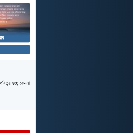
বার
 পবিত্র হও; কেননা