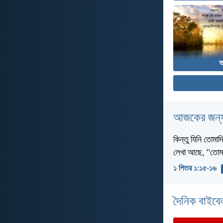
আজকের জন্য
কিন্তু যিনি তোমা
লেখা আছে, ‘‘তোম
১ পিতর ১:১৫-১৬
দৈনিক বাইবে