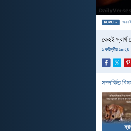
অনলা
ROVU
কেহই স্বার্থ 
১ করিন্থীয় ১০:২৪
সম্পর্কিত বিষয
স্বা