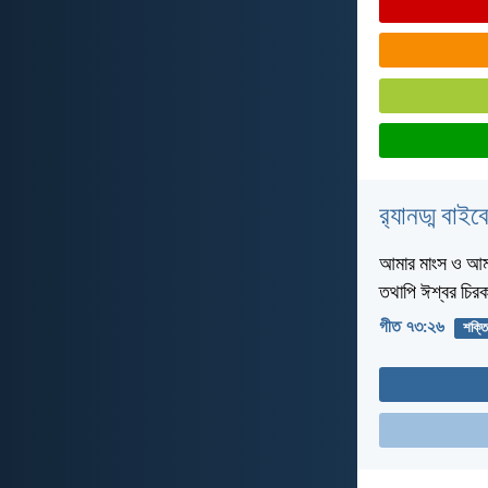
র‌্যানড্ম বাই
আমার মাংস ও আমা
তথাপি ঈশ্বর চির
গীত ৭৩:২৬
শক্তি