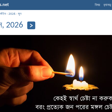
s.net
বিষয়
র‌্যানড্
্কাইভ
›
2026
›
জুন
ুন, 2026