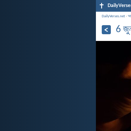
DailyVerse
DailyVerses.net
›
আর
6 জ