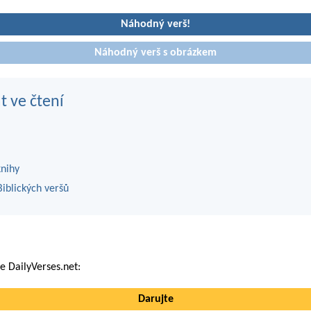
Náhodný verš!
Náhodný verš s obrázkem
t ve čtení
knihy
iblických veršů
 DailyVerses.net:
Darujte