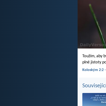
Toužím, aby b
plné jistoty 
Koloským 2:2 -
Souvisejíc