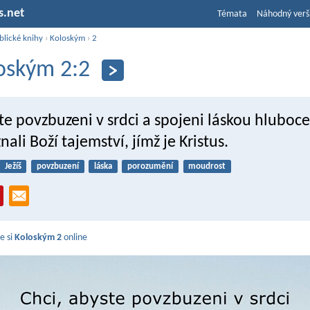
s.net
Témata
Náhodný verš
blické knihy
›
Koloským
›
2
oským 2:2
te povzbuzeni v srdci a spojeni láskou hluboc
nali Boží tajemství, jímž je Kristus.
Ježíš
povzbuzení
láska
porozumění
moudrost
e si
Koloským 2
online