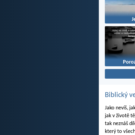
J
Poro
Biblický v
Jako nevíš, ja
jak v životě t
tak neznáš dí
který to všec