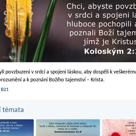
yli povzbuzeni v srdci a spojeni láskou, aby dospěli k veškerém
porozumění a k poznání Božího tajemství – Krista.
 B21
í témata