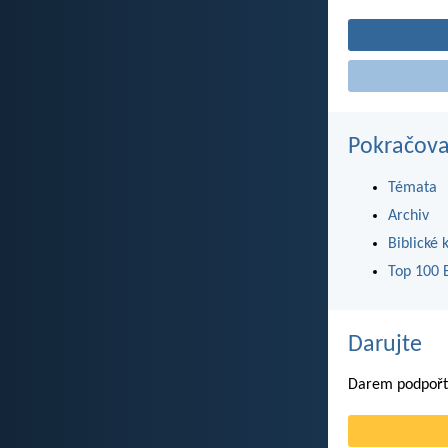
Pokračova
Témata
Archiv
Biblické 
Top 100 B
Darujte
Darem podpořte