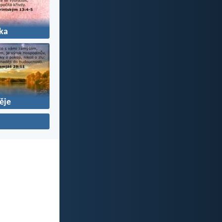
ka
ěje