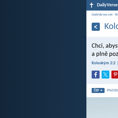
DailyVerse
DailyVerses.net
›
Bi
Kol
Chci, abys
a plně poz
Koloským 2:2
Přečtět
ČEP