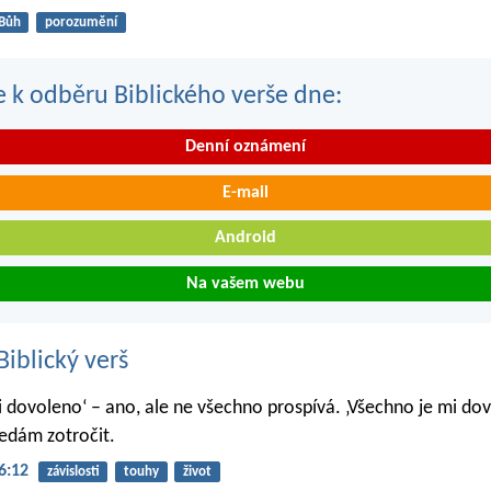
Bůh
porozumění
se k odběru Biblického verše dne:
Denní oznámení
E-mail
Android
Na vašem webu
iblický verš
i dovoleno‘ – ano, ale ne všechno prospívá. ‚Všechno je mi do
nedám zotročit.
6:12
závislosti
touhy
život