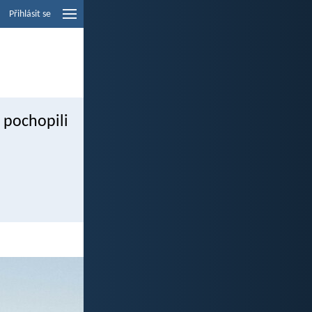
Přihlásit se
e pochopili