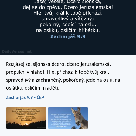
Rozjásej se, sijónská dcero,
dcero jeruzalémská,
propukni v hlahol!
Hle, přichází k tobě tvůj král,
spravedlivý a zachráněný,
pokořený, jede na oslu,
na
oslátku, osličím mláděti.
Zacharjáš 9:9 - ČEP