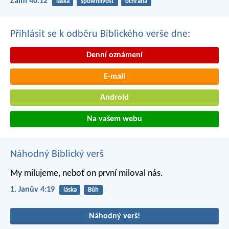
Žalm 40:12
láska
spolehlivost
ochrana
Přihlásit se k odběru Biblického verše dne:
Denní oznámení
E-mail
Android
Na vašem webu
Náhodný Biblický verš
My milujeme, neboť on první miloval nás.
1. Janův 4:19
láska
Bůh
Náhodný verš!