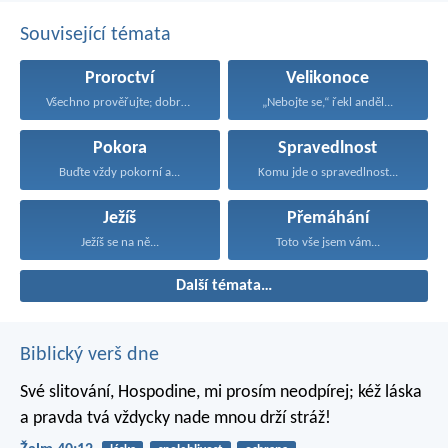
Související témata
Proroctví
Velikonoce
Všechno prověřujte; dobrého se...
„Nebojte se,“ řekl anděl...
Pokora
Spravedlnost
Buďte vždy pokorní a...
Komu jde o spravedlnost...
Ježíš
Přemáhání
Ježíš se na ně...
Toto vše jsem vám...
Další témata…
Biblický verš dne
Své slitování, Hospodine,
mi prosím neodpírej;
kéž láska
a pravda tvá
vždycky nade mnou drží stráž!