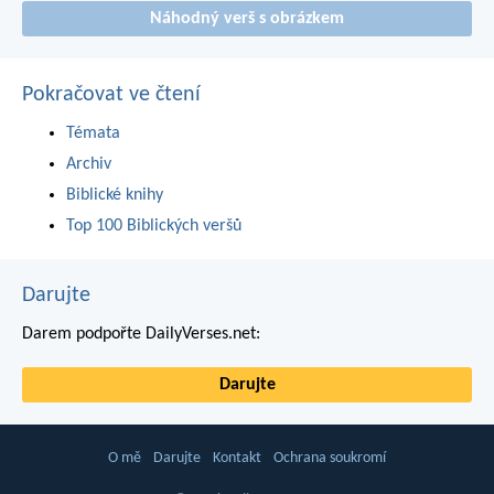
Náhodný verš s obrázkem
Pokračovat ve čtení
Témata
Archiv
Biblické knihy
Top 100 Biblických veršů
Darujte
Darem podpořte DailyVerses.net:
Darujte
O mě
Darujte
Kontakt
Ochrana soukromí