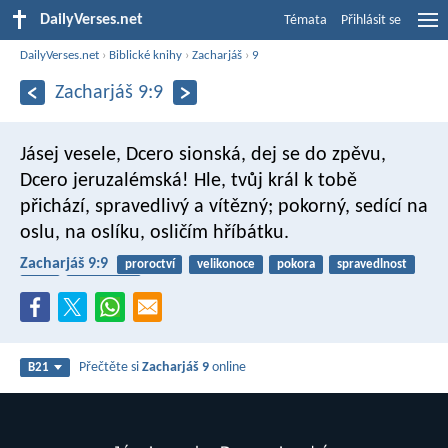
DailyVerses.net
Témata
Přihlásit se
DailyVerses.net
›
Biblické knihy
›
Zacharjáš
›
9
Zacharjáš 9:9
Jásej vesele, Dcero sionská,
dej se do zpěvu,
Dcero jeruzalémská!
Hle, tvůj král k tobě
přichází,
spravedlivý a vítězný;
pokorný, sedící na
oslu,
na oslíku, osličím hříbátku.
Zacharjáš 9:9
proroctví
velikonoce
pokora
spravedlnost
Ježíš
přemáhání
Přečtěte si
Zacharjáš 9
online
B21