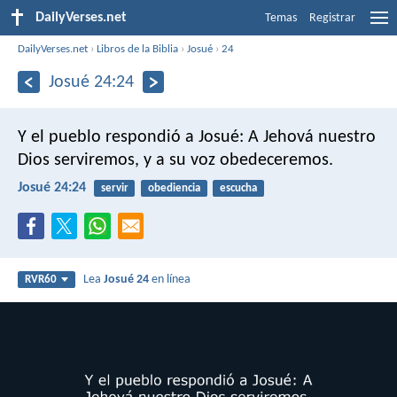
DailyVerses.net
Temas
Registrar
DailyVerses.net
›
Libros de la Biblia
›
Josué
›
24
Josué 24:24
Y el pueblo respondió a Josué: A Jehová nuestro
Dios serviremos, y a su voz obedeceremos.
Josué 24:24
servir
obediencia
escucha
Lea
Josué 24
en línea
RVR60