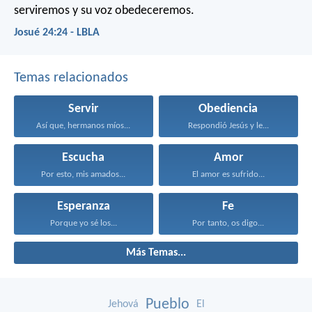
serviremos y su voz obedeceremos.
Josué 24:24 - LBLA
Temas relacionados
Servir
Obediencia
Así que, hermanos míos...
Respondió Jesús y le...
Escucha
Amor
Por esto, mis amados...
El amor es sufrido...
Esperanza
Fe
Porque yo sé los...
Por tanto, os digo...
Más Temas...
Pueblo
Jehová
El