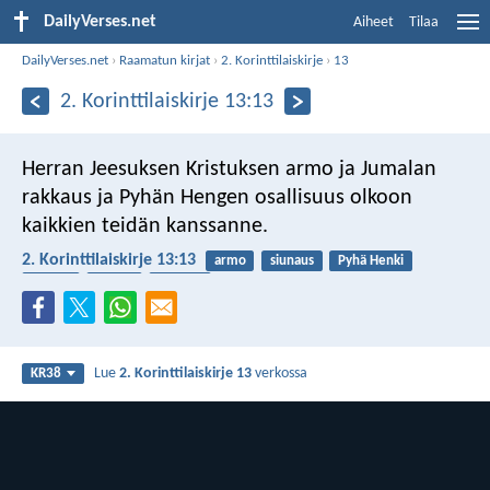
DailyVerses.net
Aiheet
Tilaa
DailyVerses.net
›
Raamatun kirjat
›
2. Korinttilaiskirje
›
13
2. Korinttilaiskirje 13:13
Herran Jeesuksen Kristuksen armo ja Jumalan
rakkaus ja Pyhän Hengen osallisuus olkoon
kaikkien teidän kanssanne.
2. Korinttilaiskirje 13:13
armo
siunaus
Pyhä Henki
Jumala
Jeesus
rakkaus
Lue
2. Korinttilaiskirje 13
verkossa
KR38