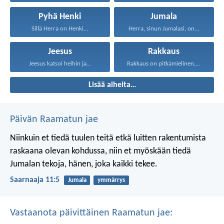
Pyhä Henki
Jumala
Sillä Herra on Henki...
Herra, sinun Jumalasi, on...
Jeesus
Rakkaus
Jeesus katsoi heihin ja...
Rakkaus on pitkämielinen, rakkaus...
Lisää aiheita…
Päivän Raamatun jae
Niinkuin et tiedä tuulen teitä
etkä luitten rakentumista
raskaana olevan kohdussa,
niin et myöskään tiedä
Jumalan tekoja,
hänen, joka kaikki tekee.
Saarnaaja 11:5
Jumala
ymmärrys
Vastaanota päivittäinen Raamatun jae: