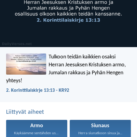
Tulkoon teidän kaikkien osaksi
Herran Jeesuksen Kristuksen armo,
Jumalan rakkaus ja Pyhän Hengen
yhteys!
2. Korinttilaiskirje 13:13 - KR92
Liittyvät aiheet
Armo
Siunaus
Käykäämme sentähden uskalluksella armon...
Herra siunatkoon sinua ja...