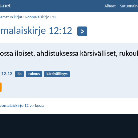
s.net
Aiheet
Satunnain
aamatun kirjat
›
Roomalaiskirje
›
12
malaiskirje 12:12
ossa iloiset, ahdistuksessa kärsivälliset, ruko
 12:12
ilo
rukous
kärsivällisyys
oomalaiskirje 12
verkossa