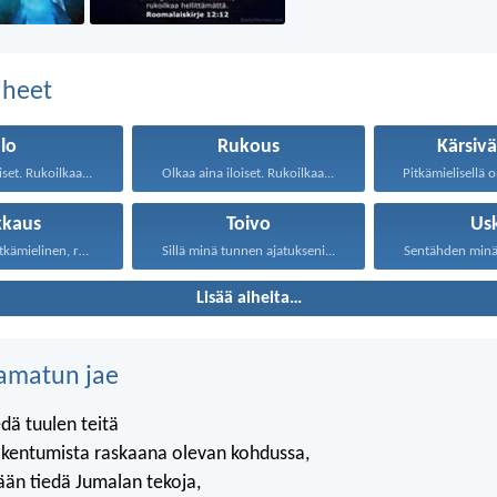
aiheet
Ilo
Rukous
Kärsivä
iset. Rukoilkaa...
Olkaa aina iloiset. Rukoilkaa...
kkaus
Toivo
Us
Rakkaus on pitkämielinen, rakkaus...
Sillä minä tunnen ajatukseni...
Sentähden minä s
Lisää aiheita…
amatun jae
edä tuulen teitä
rakentumista raskaana olevan kohdussa,
ään tiedä Jumalan tekoja,