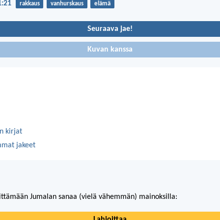
1:21
rakkaus
vanhurskaus
elämä
Seuraava jae!
Kuvan kanssa
 kirjat
mmat jakeet
ittämään Jumalan sanaa (vielä vähemmän) mainoksilla:
Lahjoittaa