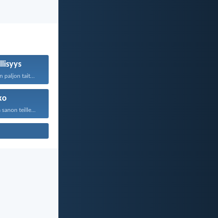
llisyys
Pitkämielisellä on paljon taitoa...
ko
anon teille...