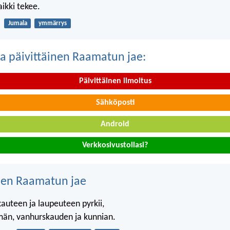
ikki tekee.
Jumala
ymmärrys
a päivittäinen Raamatun jae:
Päivittäinen ilmoitus
Sähköposti
Android
Verkkosivustollasi?
nen Raamatun jae
auteen ja laupeuteen pyrkii,
män, vanhurskauden ja kunnian.