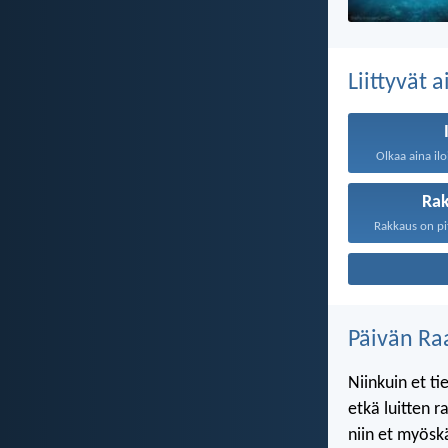
Liittyvät 
Olkaa aina ilo
Ra
Päivän Ra
Niinkuin et ti
etkä luitten 
niin et myösk