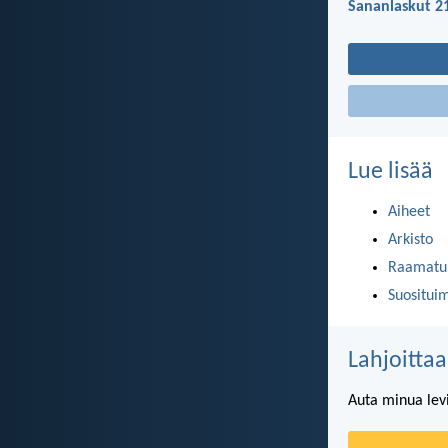
Sananlaskut 2
Lue lisää
Aiheet
Arkisto
Raamatun
Suositui
Lahjoittaa
Auta minua lev