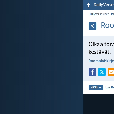
DailyVerse
DailyVerses.net
›
R
Roo
Olkaa toiv
kestävät.
Roomalaiskirje
Lue
R
KR38