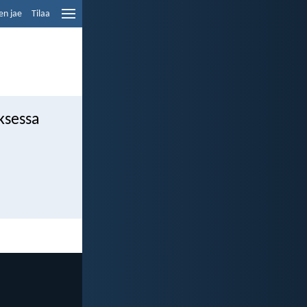
en jae
Tilaa
uksessa