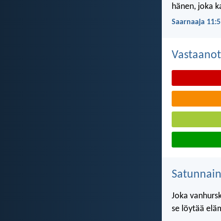
hänen, joka ka
Saarnaaja 11:5
Vastaanot
Satunnai
Joka vanhursk
se löytää elä