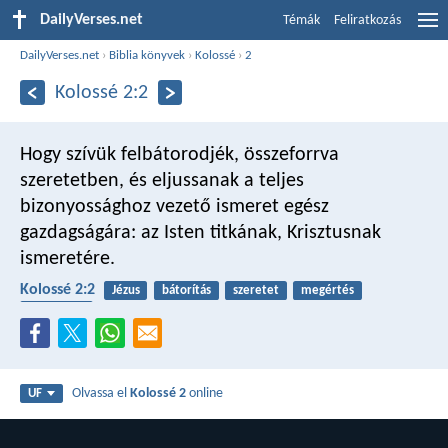
DailyVerses.net
Témák
Feliratkozás
DailyVerses.net
›
Biblia könyvek
›
Kolossé
›
2
Kolossé 2:2
Hogy szívük felbátorodjék, összeforrva
szeretetben, és eljussanak a teljes
bizonyossághoz vezető ismeret egész
gazdagságára: az Isten titkának, Krisztusnak
ismeretére.
Kolossé 2:2
Jézus
bátorítás
szeretet
megértés
bölcsesség
Olvassa el
Kolossé 2
online
UF