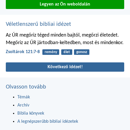
Legyen az Ön weboldalán
Véletlenszerű bibliai idézet
Az ÚR megőriz téged minden bajtól,
megőrzi életedet.
Megőriz az ÚR jártodban-keltedben,
most és mindenkor.
Zsoltárok 121:7-8
remény
élet
gonosz
Következő idézet!
Olvasson tovább
Témák
Archív
Biblia könyvek
A legnépszerűbb bibliai idézetek