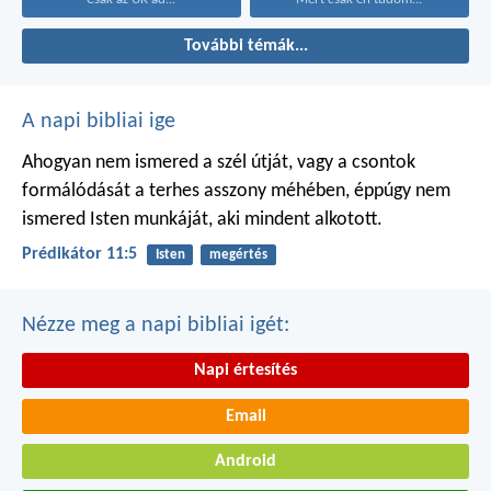
További témák...
A napi bibliai ige
Ahogyan nem ismered a szél útját,
vagy a csontok
formálódását
a terhes asszony méhében,
éppúgy nem
ismered Isten munkáját,
aki mindent alkotott.
Prédikátor 11:5
Isten
megértés
Nézze meg a napi bibliai igét:
Napi értesítés
Email
Android