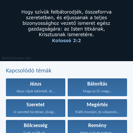
Kapcsolódó témák
Jézus
Bátorítás
Jézus rájuk tekintett, és...
Maga az Úr megy...
Szeretet
Megértés
A szeretet türelmes, jóságos...
Kiálts hozzám, és válaszolok...
Bölcsesség
Remény
Csak az ÚR ad...
Mert csak én tudom...