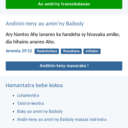
Ao amin'ny tranonkalanao
Andinin-teny ao amin'ny Baiboly
Ary hiantso Ahy ianareo ka handeha sy hivavaka amiko,
dia hihaino anareo Aho.
Jeremia 29:12
fiankohofana
fivavahana
mihaino
Andinin-teny manaraka !
Hamantatra bebe kokoa
Lohahevitra
Tahirin-kevitra
Boky ao amin'ny Baiboly
Andin-teny ao amin'ny Baiboly malaza indrindra