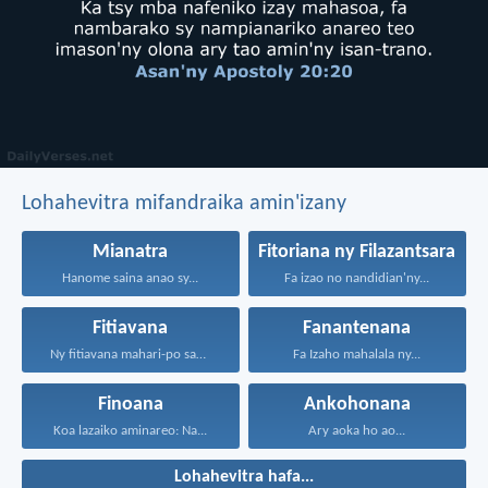
Lohahevitra mifandraika amin'izany
Mianatra
Fitoriana ny Filazantsara
Hanome saina anao sy...
Fa izao no nandidian'ny...
Fitiavana
Fanantenana
Ny fitiavana mahari-po sady...
Fa Izaho mahalala ny...
Finoana
Ankohonana
Koa lazaiko aminareo: Na...
Ary aoka ho ao...
Lohahevitra hafa...