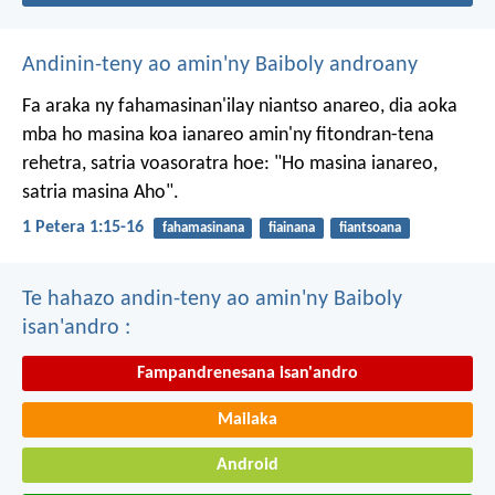
Andinin-teny ao amin'ny Baiboly androany
Fa araka ny fahamasinan'ilay niantso anareo, dia aoka
mba ho masina koa ianareo amin'ny fitondran-tena
rehetra, satria voasoratra hoe: "Ho masina ianareo,
satria masina Aho".
1 Petera 1:15-16
fahamasinana
fiainana
fiantsoana
Te hahazo andin-teny ao amin'ny Baiboly
isan'andro :
Fampandrenesana isan'andro
Mailaka
Android