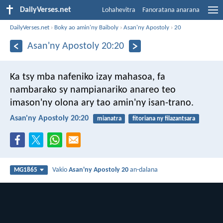
DailyVerses.net
Lohahevitra
Fanoratana anarana
DailyVerses.net
›
Boky ao amin'ny Baiboly
›
Asan'ny Apostoly
›
20
Asan'ny Apostoly 20:20
Ka tsy mba nafeniko izay mahasoa, fa
nambarako sy nampianariko anareo teo
imason'ny olona ary tao amin'ny isan-trano.
Asan'ny Apostoly 20:20
mianatra
fitoriana ny filazantsara
Vakio
Asan'ny Apostoly 20
an-dalana
MG1865