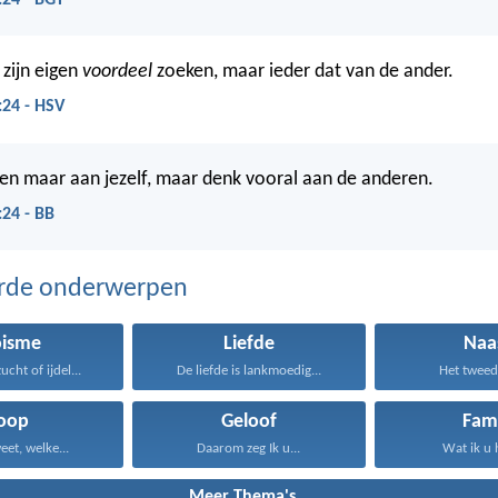
:24 - BGT
zijn eigen
voordeel
zoeken, maar ieder dat van de ander.
:24 - HSV
een maar aan jezelf, maar denk vooral aan de anderen.
:24 - BB
erde onderwerpen
oisme
Liefde
Naa
ucht of ijdel...
De liefde is lankmoedig...
Het tweede 
oop
Geloof
Fami
eet, welke...
Daarom zeg Ik u...
Wat ik u 
Meer Thema's...