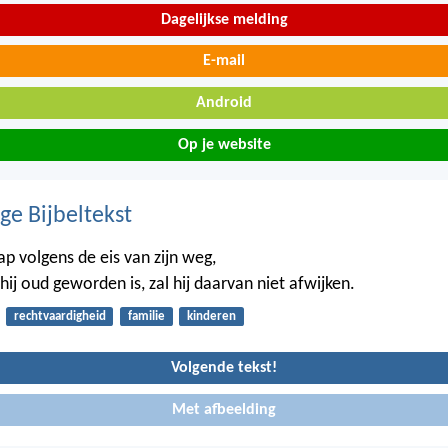
Dagelijkse melding
E-mail
Android
Op je website
ge Bijbeltekst
p volgens de eis van zijn weg,
ij oud geworden is, zal hij daarvan niet afwijken.
rechtvaardigheid
familie
kinderen
Volgende tekst!
Met afbeelding