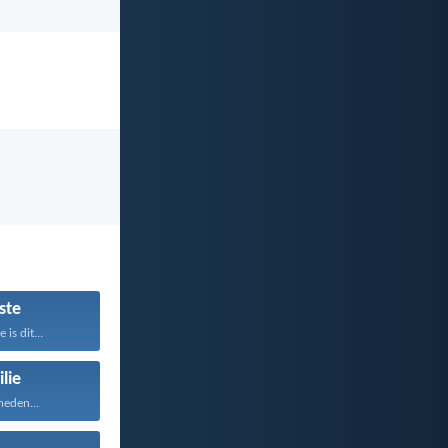
ste
is dit...
lie
heden...