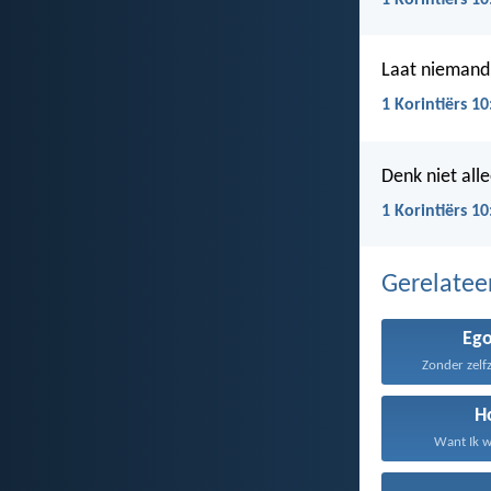
1 Korintiërs 10
Laat niemand 
1 Korintiërs 10
Denk niet all
1 Korintiërs 10
Gerelate
Eg
Zonder zelfz
H
Want Ik w