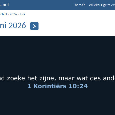
s.net
Thema's
Willekeurige tekst
rchief
›
2026
›
Juni
uni 2026