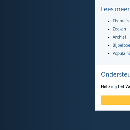
Lees meer
Thema's
Zoeken
Archief
Bijbelbo
Populairs
Ondersteu
Help
mij
het Wo