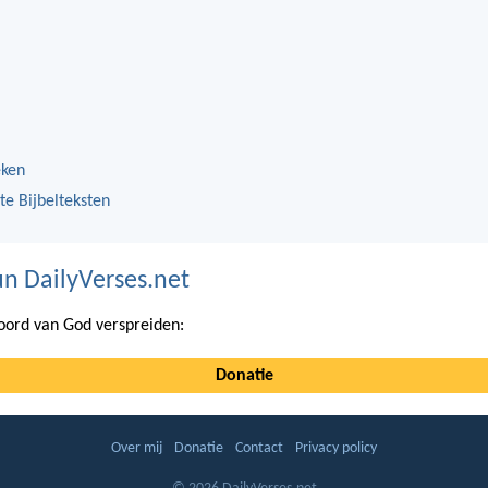
eken
te Bijbelteksten
n DailyVerses.net
ord van God verspreiden:
Donatie
Over mij
Donatie
Contact
Privacy policy