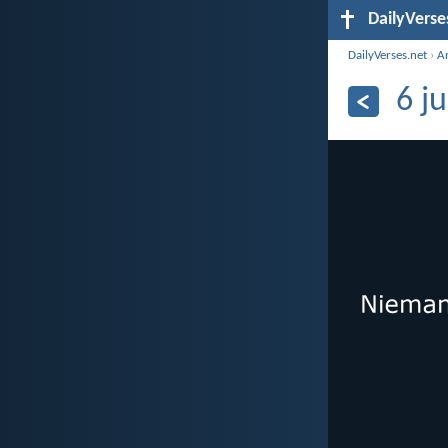
DailyVerse
DailyVerses.net
›
A
6 j