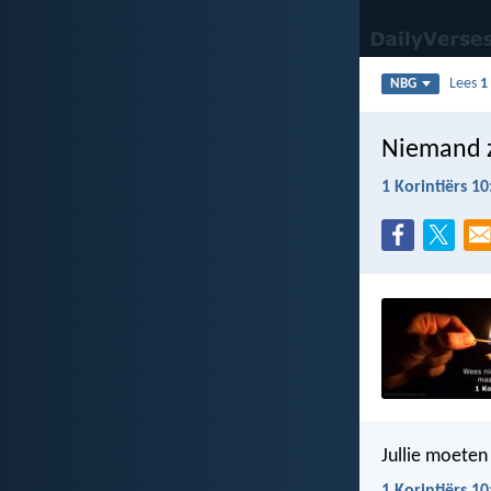
Lees
1
NBG
Niemand z
1 Korintiërs 10
Jullie moeten