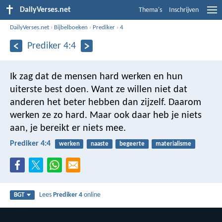
DailyVerses.net
Thema's
Inschrijven
DailyVerses.net
›
Bijbelboeken
›
Prediker
›
4
Prediker 4:4
Ik zag dat de mensen hard werken en hun
uiterste best doen. Want ze willen niet dat
anderen het beter hebben dan zijzelf. Daarom
werken ze zo hard. Maar ook daar heb je niets
aan, je bereikt er niets mee.
Prediker 4:4
werken
naaste
begeerte
materialisme
Lees
Prediker 4
online
BGT