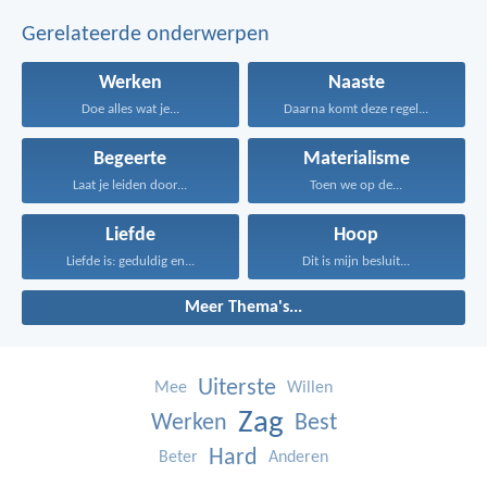
Gerelateerde onderwerpen
Werken
Naaste
Doe alles wat je...
Daarna komt deze regel...
Begeerte
Materialisme
Laat je leiden door...
Toen we op de...
Liefde
Hoop
Liefde is: geduldig en...
Dit is mijn besluit...
Meer Thema's...
Uiterste
Mee
Willen
Zag
Werken
Best
Hard
Beter
Anderen