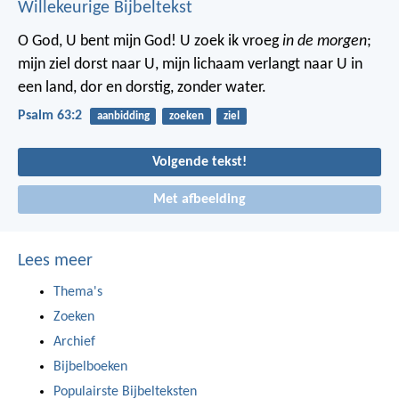
Willekeurige Bijbeltekst
O God, U bent mijn God!
U zoek ik vroeg
in de morgen
;
mijn ziel dorst naar U,
mijn lichaam verlangt naar U
in
een land, dor en dorstig, zonder water.
Psalm 63:2
aanbidding
zoeken
ziel
Volgende tekst!
Met afbeelding
Lees meer
Thema's
Zoeken
Archief
Bijbelboeken
Populairste Bijbelteksten