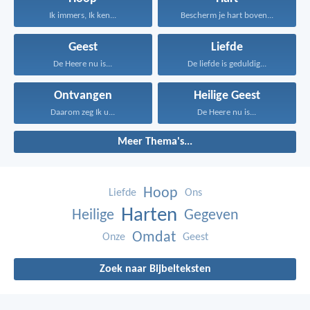
Ik immers, Ik ken...
Bescherm je hart boven...
Geest
Liefde
De Heere nu is...
De liefde is geduldig...
Ontvangen
Heilige Geest
Daarom zeg Ik u...
De Heere nu is...
Meer Thema's...
Hoop
Liefde
Ons
Harten
Heilige
Gegeven
Omdat
Onze
Geest
Zoek naar Bijbelteksten