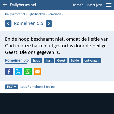
DailyVerses.net
Thema's
Inschrijven
DailyVerses.net
›
Bijbelboeken
›
Romeinen
›
5
Romeinen 5:5
En de hoop beschaamt niet, omdat de liefde van
God in onze harten uitgestort is door de Heilige
Geest, Die ons gegeven is.
Romeinen 5:5
hoop
hart
Geest
liefde
ontvangen
Heilige Geest
Lees
Romeinen 5
online
HSV