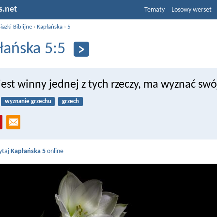
s.net
Tematy
Losowy werset
iazki Biblijne
›
Kapłańska
›
5
łańska 5:5
 jest winny jednej z tych rzeczy, ma wyznać swó
wyznanie grzechu
grzech
ytaj
Kapłańska 5
online