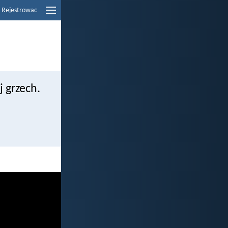
Rejestrowac
j grzech.