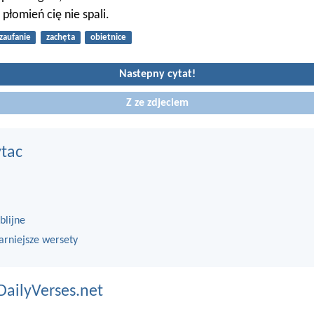
i płomień cię nie spali.
zaufanie
zachęta
obietnice
Nastepny cytat!
Z ze zdjeciem
ytac
blijne
arniejsze wersety
DailyVerses.net