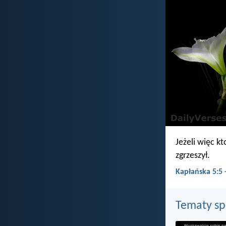
Jeżeli więc kt
zgrzeszył.
Kapłańska 5:5
Tematy s