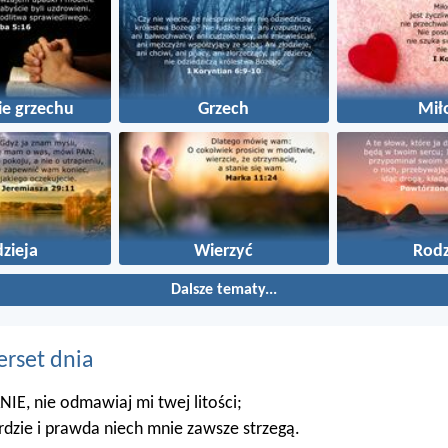
e grzechu
Grzech
Mił
zieja
Wierzyć
Rodz
Dalsze tematy...
erset dnia
NIE, nie odmawiaj mi twej litości;
rdzie i prawda niech mnie zawsze strzegą.