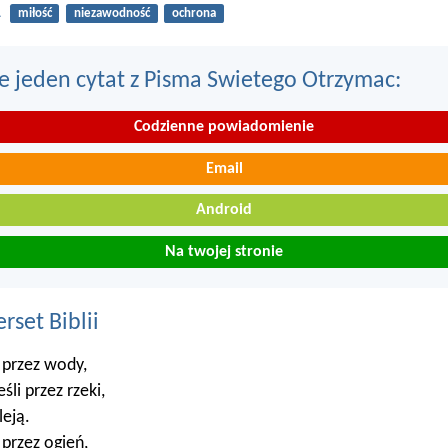
1
miłość
niezawodność
ochrona
e jeden cytat z Pisma Swietego Otrzymac:
Codzienne powiadomienie
Email
Android
Na twojej stronie
set Biblii
 przez wody,
śli przez rzeki,
leją.
 przez ogień,