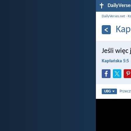
DailyVerse
DailyVerses.net
›
Ks
Kap
Jeśli więc
Kapłańska 5:5
Przecz
UBG