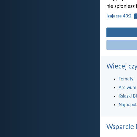
nie spłoniesz 
Izajasza 43:2
Wiecej cz
Tematy
Arciwum
Ksiazki Bi
Najpopul
Wsparcie 