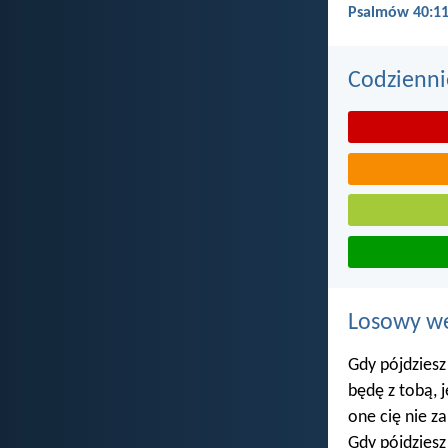
Psalmów 40:1
Codzienni
Losowy wer
Gdy pójdziesz
będę z tobą, je
one cię nie za
Gdy pójdziesz