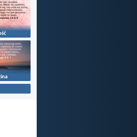
ość
ina