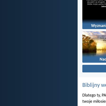
Wyznani
Nad
Biblijny w
Dlatego ty, PA
twoje miłosie