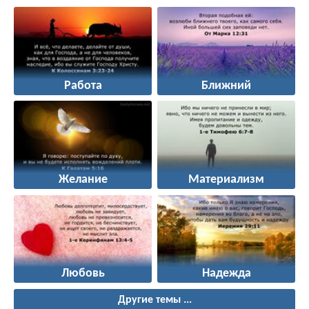
Работа
Ближний
Желание
Материализм
Любовь
Надежда
Другие темы ...