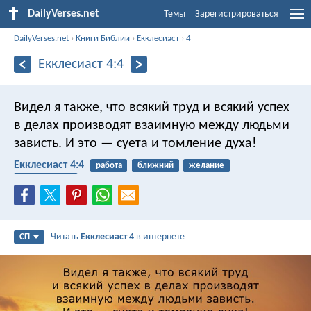
DailyVerses.net
Темы
Зарегистрироваться
DailyVerses.net
›
Книги Библии
›
Екклесиаст
›
4
Екклесиаст 4:4
Видел я также, что всякий труд и всякий успех
в делах производят взаимную между людьми
зависть. И это — суета и томление духа!
Екклесиаст 4:4
работа
ближний
желание
материализм
Читать
Екклесиаст 4
в интернете
СП