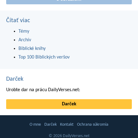
Čítať viac
Témy
Archív
Biblické knihy
Top 100 Biblických veršov
Darček
Urobte dar na prácu DailyVerses.net:
Darček
O mne
Darček
Kontakt
Ochrana súkromia
© 2026 DailyVerses.net