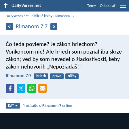
DailyVerses.net
Témy
Odoberať
DailyVerses.net
›
Biblické knihy
›
Rimanom
›
7
Rimanom 7:7
Čo teda povieme? Je zákon hriechom?
Vonkoncom nie! Ale hriech som poznal iba skrze
zákon; veď by som nevedel o žiadostivosti, keby
zákon nehovoril: „Nepožiadaš!“
Rimanom 7:7
hriech
právo
túžby
Prečítajte si
Rimanom 7
online
KAT