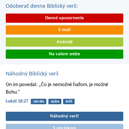
Odoberať denne Biblický verš:
Denné upozornenie
E-mail
Android
Na vašom webe
Náhodný Biblický verš
On im povedal: „Čo je nemožné ľuďom, je možné
Bohu.“
Lukáš 18:27
zázraky
spása
Ježiš
Náhodný verš!
S obrázkom