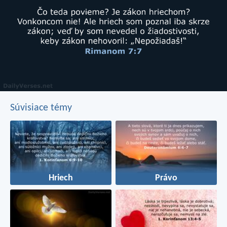
Súvisiace témy
Hriech
Právo