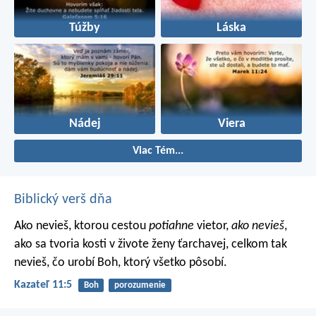
Túžby
Láska
Nádej
Viera
Viac Tém...
Biblický verš dňa
Ako nevieš, ktorou cestou
potiahne
vietor,
ako nevieš
,
ako sa tvoria kosti v živote ženy ťarchavej, celkom tak
nevieš, čo urobí Boh, ktorý všetko pôsobí.
Kazateľ 11:5
Boh
porozumenie