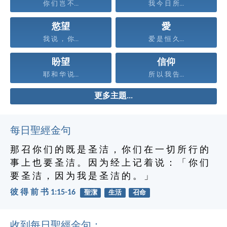
你 们 岂 不...
我 今 日 所...
慾望
愛
我 说 ， 你...
爱 是 恒 久...
盼望
信仰
耶 和 华 说...
所 以 我 告...
更多主題...
每日聖經金句
那 召 你 们 的 既 是 圣 洁 ， 你 们 在 一 切 所 行 的
事 上 也 要 圣 洁 。 因 为 经 上 记 着 说 ： 「 你 们
要 圣 洁 ， 因 为 我 是 圣 洁 的 。 」
彼 得 前 书 1:15-16
聖潔
生活
召命
收到每日聖經金句：