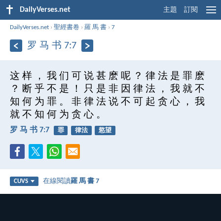
DailyVerses.net
主題
訂閱
DailyVerses.net
›
聖經書卷
›
羅 馬 書
›
7
罗 马 书 7:7
这 样 ， 我 们 可 说 甚 麽 呢 ？ 律 法 是 罪 麽
？ 断 乎 不 是 ！ 只 是 非 因 律 法 ， 我 就 不
知 何 为 罪 。 非 律 法 说 不 可 起 贪 心 ， 我
就 不 知 何 为 贪 心 。
罗 马 书 7:7
罪
律法
慾望
在線閱讀
羅 馬 書 7
CUVS