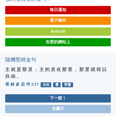
每日通知
電子郵件
Android
在您的網站上
隨機聖經金句
主 就 是 那 灵 ； 主 的 灵 在 那 里 ， 那 里 就 得 以
自 由 。
哥 林 多 后 书 3:17
自由
靈
聖靈
下一節！
有圖片