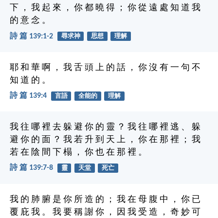
下 ， 我 起 來 ， 你 都 曉 得 ； 你 從 遠 處 知 道 我
的 意 念 。
詩 篇 139:1-2
尋求神
思想
理解
耶 和 華 啊 ， 我 舌 頭 上 的 話 ， 你 沒 有 一 句 不
知 道 的 。
詩 篇 139:4
言語
全能的
理解
我 往 哪 裡 去 躲 避 你 的 靈 ？ 我 往 哪 裡 逃 、 躲
避 你 的 面 ？ 我 若 升 到 天 上 ， 你 在 那 裡 ； 我
若 在 陰 間 下 榻 ， 你 也 在 那 裡 。
詩 篇 139:7-8
靈
天堂
死亡
我 的 肺 腑 是 你 所 造 的 ； 我 在 母 腹 中 ， 你 已
覆 庇 我 。 我 要 稱 謝 你 ， 因 我 受 造 ， 奇 妙 可