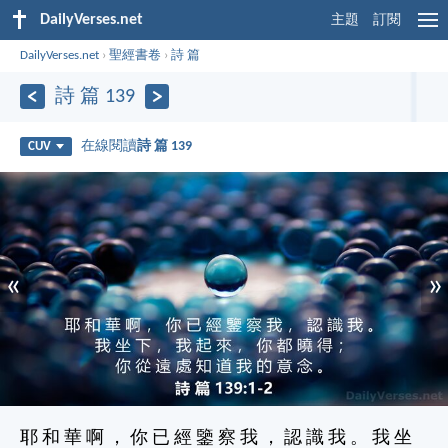
DailyVerses.net
主題
訂閱
DailyVerses.net
›
聖經書卷
›
詩 篇
詩 篇 139
在線閱讀
詩 篇 139
CUV
«
»
耶 和 華 啊 ， 你 已 經 鑒 察 我 ， 認 識 我 。 我 坐