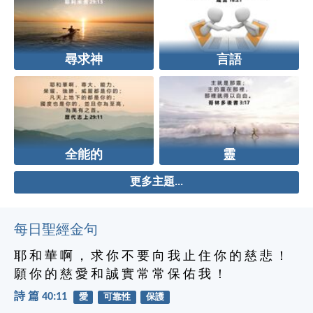
尋求神
言語
全能的
靈
更多主題...
每日聖經金句
耶 和 華 啊 ， 求 你 不 要 向 我 止 住 你 的 慈 悲 ！
願 你 的 慈 愛 和 誠 實 常 常 保 佑 我 ！
詩 篇 40:11
愛
可靠性
保護