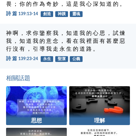
畏 ； 你 的 作 為 奇 妙 ， 這 是 我 心 深 知 道 的 。
詩 篇 139:13-14
創造
神蹟
靈魂
神 啊 ， 求 你 鑒 察 我 ， 知 道 我 的 心 思 ， 試 煉
我 ， 知 道 我 的 意 念 ， 看 在 我 裡 面 有 甚 麼 惡
行 沒 有 ， 引 導 我 走 永 生 的 道 路 。
詩 篇 139:23-24
永生
聖潔
公義
相關話題
思想
理解