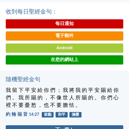
收到每日聖經金句：
每日通知
電子郵件
Android
在您的網站上
隨機聖經金句
我 留 下 平 安 給 你 們 ； 我 將 我 的 平 安 賜 給 你
們 。 我 所 賜 的 ， 不 像 世 人 所 賜 的 。 你 們 心
裡 不 要 憂 愁 ， 也 不 要 膽 怯 。
約 翰 福 音 14:27
鼓勵
和平
擔憂