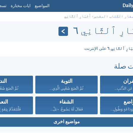
Dail
المواضيع
ايات مختارة
تسجي
فار الكتاب المقدس
›
أَخْبَارِ ٱلثَّانِي
َارِ ٱلثَّانِي ٦
بَارِ ٱلثَّانِي ٦
على الإنترنت
ت صلة
فران
التوبة
الند
َنِ الذَّنْبِ...
ثُمَّ اتَّضَعَ شَعْبِي الَّذِي...
ثُمَّ اتَّضَعَ شَعْ
واضع
الشفاء
النع
َوَدَاعَةٍ وَطُولِ...
فَقَالَ لَهُ يَسُوعُ: «بَلْ...
فَلْنَتَقَدَّمْ بِثِقَ
مواضيع اخرى