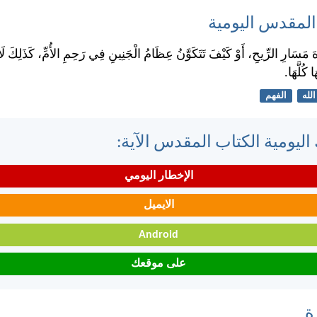
 المقدس اليومية
هَ مَسَارِ الرِّيحِ، أَوْ كَيْفَ تَتَكَوَّنُ عِظَامُ الْجَنِينِ فِي رَحِمِ الأُمِّ، كَذَلِكَ لَا
 كُلَّهَا.
الله
الفهم
اليومية الكتاب المقدس الآية:
الإخطار اليومي
الايميل
Android
على موقعك
ة