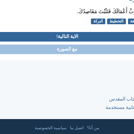
ِّ أَعْمَالَكَ فَتَثْبُتَ مَقَاصِدُكَ.
قة
التخطيط
البركة
الاية التالية!
مع الصورة
كتاب المقدس
كتابية مستخدمة
من أنا؟
اتصل بنا
سياسية الخصوصية