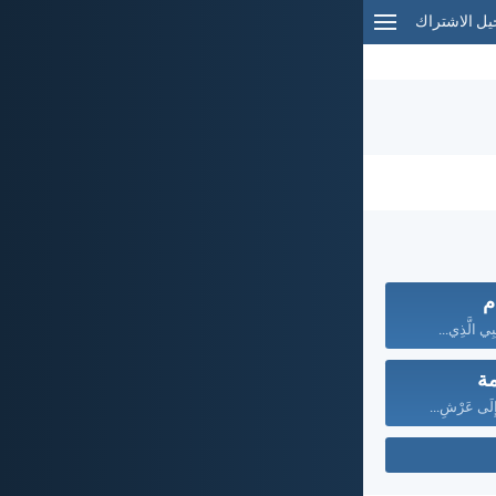
ل الاشتراك
م
بِي الَّذِي...
مة
ةٍ إِلَى عَرْشِ...