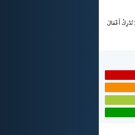
 تُدْرِكُ أَعْمَالَ