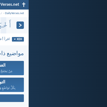
yVerses.net
DailyVerses.net
›
اس
أَخْب
اقرأ
أَخْ
KEH
مواضيع ذا
الغ
مَنْ يَصْفَحْ ع
الت
بِكُلِّ تَوَاضُعٍ و