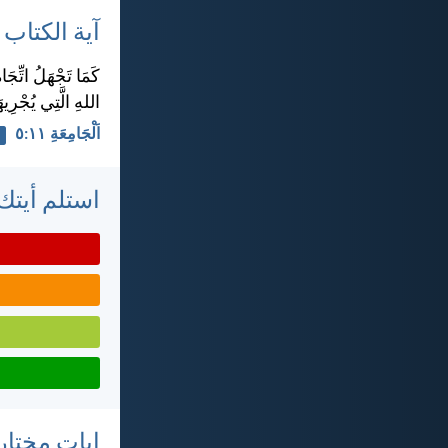
آية الكتاب
كَمَا تَجْهَلُ اتِّجَا
اللهِ الَّتِي يُجْرِيهَا
اَلْجَامِعَةِ ١١:‏٥
استلم أيتك 
ايات مختار