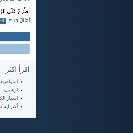
اطْرَحْ عَلَى الرَّب
أَمْثَالٌ ١٦:‏٣
الث
اقرأ اكثر
المواضيع
ارشيف
اسفار ال
أكثر اية 