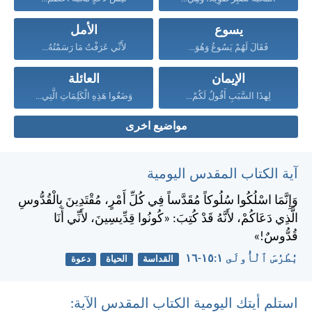
يسوع
الأمل
فَقَالَ لَهُمْ يَسُوعُ وَهُوَ...
لأَنِّي عَرَفْتُ مَا رَسَمْتُهُ...
الإيمان
العائلة
لِهذَا السَّبَبِ أَقُولُ لَكُمْ...
وَضَعُوا هَذِهِ الْكَلِمَاتِ الَّتِي...
مواضيع اخرى
آية الكتاب المقدس اليومية
وَإِنَّمَا اسْلُكُوا سُلُوكاً مُقَدَّساً فِي كُلِّ أَمْرٍ، مُقْتَدِينَ بِالْقُدُّوسِ
الَّذِي دَعَاكُمْ، لأَنَّهُ قَدْ كُتِبَ: «كُونُوا قِدِّيسِينَ، لأَنِّي أَنَا
قُدُّوسٌ!»
بُطْرُسَ ٱلْأُولَى ١:‏١٥-‏١٦
القداسة
الحياة
دعوة
استلم أيتك اليومية الكتاب المقدس الآية: