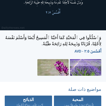
وَٱسْلُكُوا فِي ٱلْمَحَبَّةِ كَمَا أَحَبَّنَا ٱلْمَسِيحُ أَيْضًا وَأَسْلَمَ نَفْسَهُ
لِأَجْلِنَا، قُرْبَانًا وَذَبِيحَةً لِلهِ رَائِحَةً طَيِّبَةً.
أَفَسُسَ ٥:‏٢ - AVD
مواضيع ذات صلة
المحبة
الذبائح
الْمَحَبَّةُ تَصْبِرُ طَوِيلاً؛ وَهِيَ...
لَيْسَ لأَحَدٍ مَحَبَّةٌ أَعْظَمُ...