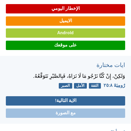
الإخطار اليومي
الايميل
Android
على موقعك
ايات مختارة
وَلكِنْ، إِنْ كُنَّا نَرْجُو مَا لَا نَرَاهُ، فَبِالصَّبْرِ نَتَوَقَّعُهُ.
رُومِيَةَ ٨:‏٢٥
الثقة
الأمل
الصبر
الاية التالية!
مع الصورة