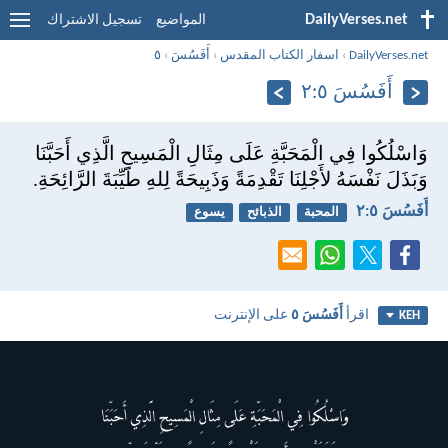
DailyVerses.net
المواضيع
تسجيل الاشتراك
DailyVerses.net
›
اسفار الكتاب المقدس
›
أَفَسُسَ
›
٥
أَفَسُسَ ٥:‏٢
وَاسْلُكُوا فِي الْمَحَبَّةِ عَلَى مِثَالِ الْمَسِيحِ الَّذِي أَحَبَّنَا
وَبَذَلَ نَفْسَهُ لأَجْلِنَا تَقْدِمَةً وَذَبِيحَةً لِلهِ طَيِّبَةَ الرَّائِحَةِ.
أَفَسُسَ ٥:‏٢
المحبة
الذبائح
يسوع
اقرأ
أَفَسُسَ ٥
على الإنترنت
KEH