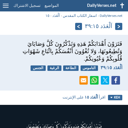
DailyVerses.net
المواضيع
تسجيل الاشتراك
DailyVerses.net
›
اسفار الكتاب المقدس
›
اَلْعَدَد
›
١٥
اَلْعَدَد ١٥:‏٣٩
فَتَرَوْنَ أَهْدَابَكُمْ هَذِهِ وَتَذْكُرُونَ كُلَّ وَصَايَايَ
وَتُطِيعُونَهَا، وَلا تُغْوُونَ أَنْفُسَكُمْ بِاتِّبَاعِ شَهْوَاتِ
قُلُوبِكُمْ وَعُيُونِكُمْ.
اَلْعَدَد ١٥:‏٣٩
الناموس
الطاعة
الرغبة
الجنس
اقرأ
اَلْعَدَد ١٥
على الإنترنت
KEH