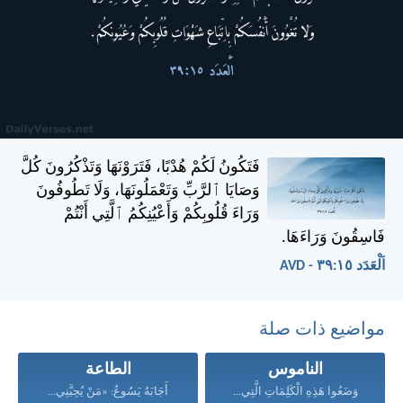
فَتَكُونُ لَكُمْ هُدْبًا، فَتَرَوْنَهَا وَتَذْكُرُونَ كُلَّ
وَصَايَا ٱلرَّبِّ وَتَعْمَلُونَهَا، وَلَا تَطُوفُونَ
وَرَاءَ قُلُوبِكُمْ وَأَعْيُنِكُمُ ٱلَّتِي أَنْتُمْ
فَاسِقُونَ وَرَاءَهَا.
اَلْعَدَد ١٥:‏٣٩ - AVD
مواضيع ذات صلة
الناموس
الطاعة
وَضَعُوا هَذِهِ الْكَلِمَاتِ الَّتِي...
أَجَابَهُ يَسُوعُ: «مَنْ يُحِبَّنِي...