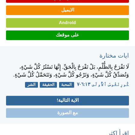
الايميل
Android
على موقعك
ايات مختارة
لَا تَفْرَحُ بِالظُّلْمِ، بَلْ تَفْرَحُ بِالْحَقِّ. إِنَّهَا تَسْتُرُ كُلَّ شَيْءٍ،
وَتُصَدِّقُ كُلَّ شَيْءٍ، وَتَرْجُو كُلَّ شَيْءٍ، وَتَتَحَمَّلُ كُلَّ شَيْءٍ.
كُورِنْثُوسَ ٱلأُولَى ١٣:‏٦-‏٧
المحبة
الحقيقة
الشر
الاية التالية!
مع الصورة
اقرأ اكثر