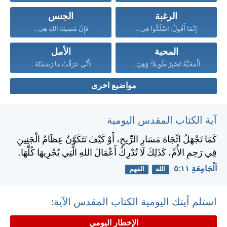
الرغبة
الجنس
إِنَّمَا أَقُولُ: اسْلُكُوا فِي...
فَإِنَّ مَشِيئَةَ اللهِ هِيَ...
المحبة
الأمل
الْمَحَبَّةُ تَصْبِرُ طَوِيلاً؛ وَهِيَ...
لأَنِّي عَرَفْتُ مَا رَسَمْتُهُ...
مواضيع اخرى
آية الكتاب المقدس اليومية
كَمَا تَجْهَلُ اتِّجَاهَ مَسَارِ الرِّيحِ، أَوْ كَيْفَ تَتَكَوَّنُ عِظَامُ الْجَنِينِ
فِي رَحِمِ الأُمِّ، كَذَلِكَ لَا تُدْرِكُ أَعْمَالَ اللهِ الَّتِي يُجْرِيهَا كُلَّهَا.
اَلْجَامِعَةِ ١١:‏٥
الله
الفهم
استلم أيتك اليومية الكتاب المقدس الآية:
الإخطار اليومي