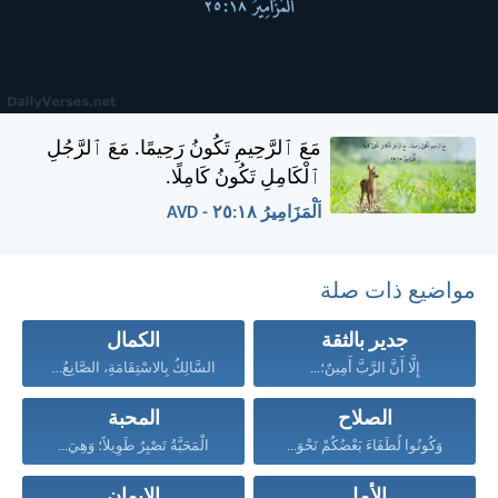
مَعَ ٱلرَّحِيمِ تَكُونُ رَحِيمًا. مَعَ ٱلرَّجُلِ
ٱلْكَامِلِ تَكُونُ كَامِلًا.
اَلْمَزَامِيرُ ١٨:‏٢٥ - AVD
مواضيع ذات صلة
جدير بالثقة
الكمال
إِلَّا أَنَّ الرَّبَّ أَمِينٌ؛...
السَّالِكُ بِالاسْتِقَامَةِ، الصَّانِعُ الْبِرَّ،...
الصلاح
المحبة
وَكُونُوا لُطَفَاءَ بَعْضُكُمْ نَحْوَ...
الْمَحَبَّةُ تَصْبِرُ طَوِيلاً؛ وَهِيَ...
الأمل
الإيمان