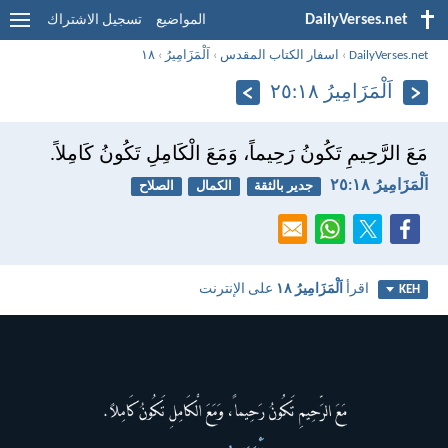
DailyVerses.net
المواضيع
تسجيل الاشتراك
DailyVerses.net
›
اسفار الكتاب المقدس
›
اَلْمَزَامِيرُ
›
١٨
اَلْمَزَامِيرُ ١٨:‏٢٥
مَعَ الرَّحِيمِ تَكُونُ رَحِيماً، وَمَعَ الْكَامِلِ تَكُونُ كَامِلاً.
اَلْمَزَامِيرُ ١٨:‏٢٥
جدير بالثقة
الكمال
الصلاح
اقرأ
اَلْمَزَامِيرُ ١٨
على الإنترنت
KEH