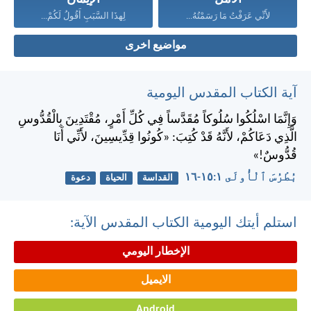
لأَنِّي عَرَفْتُ مَا رَسَمْتُهُ...
لِهذَا السَّبَبِ أَقُولُ لَكُمْ...
مواضيع اخرى
آية الكتاب المقدس اليومية
وَإِنَّمَا اسْلُكُوا سُلُوكاً مُقَدَّساً فِي كُلِّ أَمْرٍ، مُقْتَدِينَ بِالْقُدُّوسِ
الَّذِي دَعَاكُمْ، لأَنَّهُ قَدْ كُتِبَ: «كُونُوا قِدِّيسِينَ، لأَنِّي أَنَا
قُدُّوسٌ!»
بُطْرُسَ ٱلْأُولَى ١:‏١٥-‏١٦
القداسة
الحياة
دعوة
استلم أيتك اليومية الكتاب المقدس الآية:
الإخطار اليومي
الايميل
Android