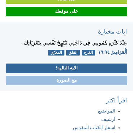
على موقعك
ايات مختارة
عِنْدَ كَثْرَةِ هُمُومِي فِي دَاخِلِي تَبْتَهِجُ نَفْسِي بِتَعْزِيَاتِكَ.
اَلْمَزَامِيرُ ٩٤:‏١٩
الفرح
القلق
المعزّي
الاية التالية!
مع الصورة
اقرأ اكثر
المواضيع
ارشيف
اسفار الكتاب المقدس