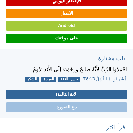
الإخطار اليومي
الايميل
Android
على موقعك
ايات مختارة
احْمَدُوا الرَّبَّ لأَنَّهُ صَالِحٌ وَرَحْمَتَهُ إِلَى الأَبَدِ تَدُومُ.
أَخْبَارِ ٱلْأَوَّلُ ١٦:‏٣٤
جدير بالثقة
العبادة
الشكر
الاية التالية!
مع الصورة
اقرأ اكثر