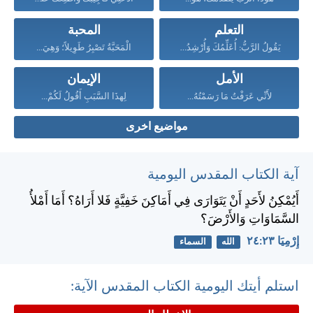
التعلم
المحبة
يَقُولُ الرَّبُّ: أُعَلِّمُكَ وَأُرْشِدُكَ...
الْمَحَبَّةُ تَصْبِرُ طَوِيلاً؛ وَهِيَ...
الأمل
الإيمان
لأَنِّي عَرَفْتُ مَا رَسَمْتُهُ...
لِهذَا السَّبَبِ أَقُولُ لَكُمْ...
مواضيع اخرى
آية الكتاب المقدس اليومية
أَيُمْكِنُ لأَحَدٍ أَنْ يَتَوَارَى فِي أَمَاكِنَ خَفِيَّةٍ فَلا أَرَاهُ؟ أَمَا أَمْلأُ
السَّمَاوَاتِ وَالأَرْضَ؟
إِرْمِيَا ٢٣:‏٢٤
الله
السماء
استلم أيتك اليومية الكتاب المقدس الآية: