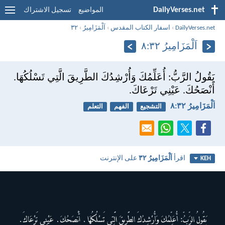
DailyVerses.net
المواضيع
تسجيل الاشتراك
DailyVerses.net
›
اسفار الكتاب المقدس
›
اَلْمَزَامِيرُ
›
٣٢
اَلْمَزَامِيرُ ٣٢:‏٨
يَقُولُ الرَّبُّ: أُعَلِّمُكَ وَأُرْشِدُكَ الطَّرِيقَ الَّتِي تَسْلُكُهَا.
أَنْصَحُكَ. عَيْنِي تَرْعَاكَ.
اَلْمَزَامِيرُ ٣٢:‏٨
التشجيع
الفهم
التعلم
اقرأ
اَلْمَزَامِيرُ ٣٢
على الإنترنت
KEH