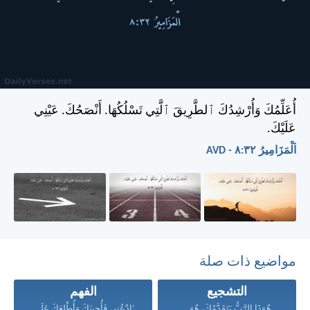
أُعَلِّمُكَ وَأُرْشِدُكَ ٱلطَّرِيقَ ٱلَّتِي تَسْلُكُهَا. أَنْصَحُكَ. عَيْنِي
عَلَيْكَ.
اَلْمَزَامِيرُ ٣٢:‏٨ - AVD
مواضيع ذات صلة
التشجيع
الفهم
هُوَذَا الرَّبُّ يَتَقَدَّمُكَ، هُوَ...
’ادْعُنِي فَأُجِيبَكَ وَأُطْلِعَكَ عَلَى...