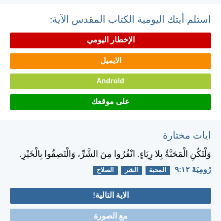
استلم أيتك اليومية الكتاب المقدس الآية:
الإخطار اليومي
الايميل
Android
على موقعك
ايات مختارة
وَلْتَكُنِ الْمَحَبَّةُ بِلا رِيَاءٍ. انْفُرُوا مِنَ الشَّرِّ، وَالْتَصِقُوا بِالْخَيْرِ.
رُومِيَةَ ١٢:‏٩
المحبة
الشر
الصلاح
الاية التالية!
مع الصورة