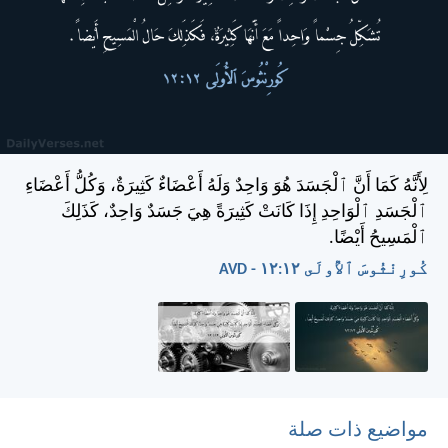
لِأَنَّهُ كَمَا أَنَّ ٱلْجَسَدَ هُوَ وَاحِدٌ وَلَهُ أَعْضَاءٌ كَثِيرَةٌ، وَكُلُّ أَعْضَاءِ
ٱلْجَسَدِ ٱلْوَاحِدِ إِذَا كَانَتْ كَثِيرَةً هِيَ جَسَدٌ وَاحِدٌ، كَذَلِكَ
ٱلْمَسِيحُ أَيْضًا.
كُورِنْثُوسَ ٱلأُولَى ١٢:‏١٢ - AVD
مواضيع ذات صلة