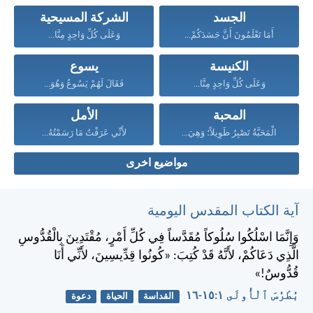
الجسد
الشركة المسيحية
أَمَا تَعْلَمُونَ أَنَّ جَسَدَكُمْ...
وَعَلَى كُلِّ وَاحِدٍ مِنَّا...
الكنيسة
يسوع
وَعَلَى كُلِّ وَاحِدٍ مِنَّا...
فَقَالَ لَهُمْ يَسُوعُ وَهُوَ...
المحبة
الأمل
الْمَحَبَّةُ تَصْبِرُ طَوِيلاً؛ وَهِيَ...
لأَنِّي عَرَفْتُ مَا رَسَمْتُهُ...
مواضيع اخرى
آية الكتاب المقدس اليومية
وَإِنَّمَا اسْلُكُوا سُلُوكاً مُقَدَّساً فِي كُلِّ أَمْرٍ، مُقْتَدِينَ بِالْقُدُّوسِ
الَّذِي دَعَاكُمْ، لأَنَّهُ قَدْ كُتِبَ: «كُونُوا قِدِّيسِينَ، لأَنِّي أَنَا
قُدُّوسٌ!»
بُطْرُسَ ٱلْأُولَى ١:‏١٥-‏١٦
القداسة
الحياة
دعوة