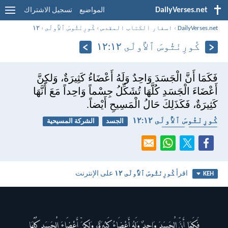
DailyVerses.net
المواضيع
تسجيل الاشتراك
DailyVerses.net
›
اسفار الكتاب المقدس
›
كُورِنْثُوسَ ٱلأُولَى
›
١٢
كُورِنْثُوسَ ٱلأُولَى ١٢:‏١٢
فَكَمَا أَنَّ الْجَسَدَ وَاحِدٌ وَلَهُ أَعْضَاءُ كَثِيرَةٌ، وَلكِنَّ
أَعْضَاءَ الْجَسَدِ كُلَّهَا تُشَكِّلُ جِسْماً وَاحِداً مَعَ أَنَّهَا
كَثِيرَةٌ، فَكَذَلِكَ حَالُ الْمَسِيحِ أَيْضاً.
كُورِنْثُوسَ ٱلأُولَى ١٢:‏١٢
الجسد
الشركة المسيحية
الكنيسة
يسوع
اقرأ
كُورِنْثُوسَ ٱلأُولَى ١٢
على الإنترنت
KEH