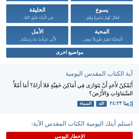
يسوع
الخليقة
فَقَالَ لَهُمْ يَسُوعُ وَهُوَ...
فِي الْبَدْءِ خَلَقَ اللهُ...
المحبة
الأمل
الْمَحَبَّةُ تَصْبِرُ طَوِيلاً؛ وَهِيَ...
لأَنِّي عَرَفْتُ مَا رَسَمْتُهُ...
مواضيع اخرى
آية الكتاب المقدس اليومية
أَيُمْكِنُ لأَحَدٍ أَنْ يَتَوَارَى فِي أَمَاكِنَ خَفِيَّةٍ فَلا أَرَاهُ؟ أَمَا أَمْلأُ
السَّمَاوَاتِ وَالأَرْضَ؟
إِرْمِيَا ٢٣:‏٢٤
الله
السماء
استلم أيتك اليومية الكتاب المقدس الآية:
الإخطار اليومي