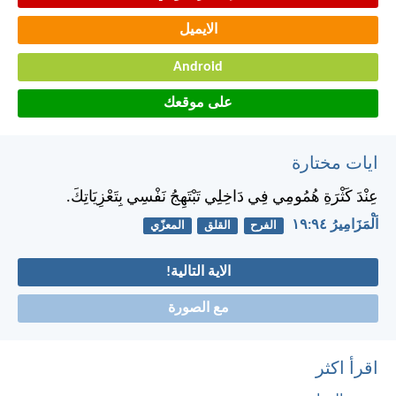
الايميل
Android
على موقعك
ايات مختارة
عِنْدَ كَثْرَةِ هُمُومِي فِي دَاخِلِي تَبْتَهِجُ نَفْسِي بِتَعْزِيَاتِكَ.
اَلْمَزَامِيرُ ٩٤:‏١٩
الفرح
القلق
المعزّي
الاية التالية!
مع الصورة
اقرأ اكثر