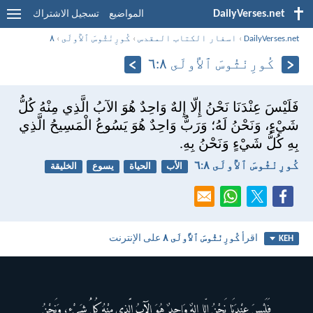
DailyVerses.net
المواضيع
تسجيل الاشتراك
DailyVerses.net
›
اسفار الكتاب المقدس
›
كُورِنْثُوسَ ٱلأُولَى
›
٨
كُورِنْثُوسَ ٱلأُولَى ٨:‏٦
فَلَيْسَ عِنْدَنَا نَحْنُ إِلّا إِلهٌ وَاحِدٌ هُوَ الآبُ الَّذِي مِنْهُ كُلُّ
شَيْءٍ، وَنَحْنُ لَهُ؛ وَرَبٌّ وَاحِدٌ هُوَ يَسُوعُ الْمَسِيحُ الَّذِي
بِهِ كُلُّ شَيْءٍ وَنَحْنُ بِهِ.
كُورِنْثُوسَ ٱلأُولَى ٨:‏٦
الأب
الحياة
يسوع
الخليقة
اقرأ
كُورِنْثُوسَ ٱلأُولَى ٨
على الإنترنت
KEH