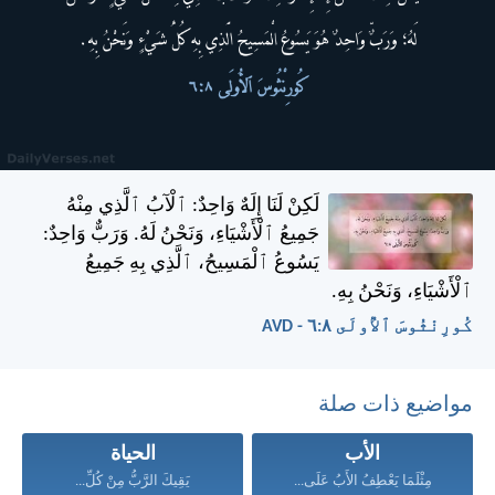
لَكِنْ لَنَا إِلَهٌ وَاحِدٌ: ٱلْآبُ ٱلَّذِي مِنْهُ
جَمِيعُ ٱلْأَشْيَاءِ، وَنَحْنُ لَهُ. وَرَبٌّ وَاحِدٌ:
يَسُوعُ ٱلْمَسِيحُ، ٱلَّذِي بِهِ جَمِيعُ
ٱلْأَشْيَاءِ، وَنَحْنُ بِهِ.
كُورِنْثُوسَ ٱلأُولَى ٨:‏٦ - AVD
مواضيع ذات صلة
الأب
الحياة
مِثْلَمَا يَعْطِفُ الأَبُ عَلَى...
يَقِيكَ الرَّبُّ مِنْ كُلِّ...