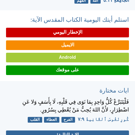
اَلْجَامِعَةِ ١١:‏٥
الله
الفهم
استلم أيتك اليومية الكتاب المقدس الآية:
الإخطار اليومي
الايميل
Android
على موقعك
ايات مختارة
فَلْيَتَبَرَّعْ كُلُّ وَاحِدٍ بِمَا نَوَى فِي قَلْبِهِ، لَا بِأَسَفٍ وَلا عَنِ
اضْطِرَارٍ، لأَنَّ اللهَ يُحِبُّ مَنْ يُعْطِي بِسُرُورٍ.
كُورِنْثُوسَ ٱلثَّانِيةُ ٩:‏٧
الفرح
العطاء
القلب