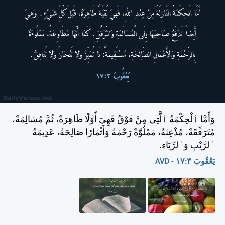
وَأَمَّا ٱلْحِكْمَةُ ٱلَّتِي مِنْ فَوْقُ فَهِيَ أَوَّلًا طَاهِرَةٌ، ثُمَّ مُسَالِمَةٌ،
مُتَرَفِّقَةٌ، مُذْعِنَةٌ، مَمْلُوَّةٌ رَحْمَةً وَأَثْمَارًا صَالِحَةً، عَدِيمَةُ
ٱلرَّيْبِ وَٱلرِّيَاءِ.
يَعْقُوبَ ٣:‏١٧ - AVD