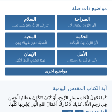
مواضيع ذات صلة
الصراحة
السلام
أَيُّهَا الأَوْلادُ الصِّغَارُ، لَا...
يُبَارِكُكَ الرَّبُّ وَيَحْرُسُكَ. يُضِيءُ...
الحكمة
المحبة
لأَنَّ الرَّبَّ يَهَبُ الْحِكْمَةَ،...
الْمَحَبَّةُ تَصْبِرُ طَوِيلاً؛ وَهِيَ...
الأمل
الإيمان
لأَنِّي عَرَفْتُ مَا رَسَمْتُهُ...
لِهذَا السَّبَبِ أَقُولُ لَكُمْ...
مواضيع اخرى
آية الكتاب المقدس اليومية
كَمَا تَجْهَلُ اتِّجَاهَ مَسَارِ الرِّيحِ، أَوْ كَيْفَ تَتَكَوَّنُ عِظَامُ الْجَنِينِ
فِي رَحِمِ الأُمِّ، كَذَلِكَ لَا تُدْرِكُ أَعْمَالَ اللهِ الَّتِي يُجْرِيهَا كُلَّهَا.