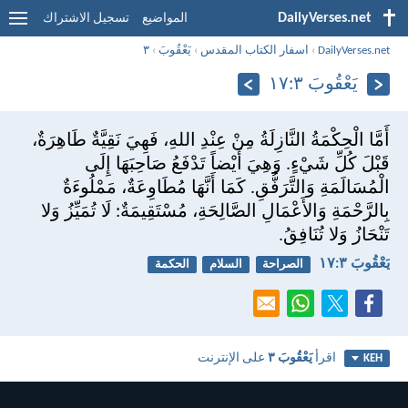
DailyVerses.net
المواضيع
تسجيل الاشتراك
DailyVerses.net
›
اسفار الكتاب المقدس
›
يَعْقُوبَ
›
٣
يَعْقُوبَ ٣:‏١٧
أَمَّا الْحِكْمَةُ النَّازِلَةُ مِنْ عِنْدِ اللهِ، فَهِيَ نَقِيَّةٌ طَاهِرَةٌ،
قَبْلَ كُلِّ شَيْءٍ. وَهِيَ أَيْضاً تَدْفَعُ صَاحِبَهَا إِلَى
الْمُسَالَمَةِ وَالتَّرَفُّقِ. كَمَا أَنَّهَا مُطَاوِعَةٌ، مَمْلُوءَةٌ
بِالرَّحْمَةِ وَالأَعْمَالِ الصَّالِحَةِ، مُسْتَقِيمَةٌ: لَا تُمَيِّزُ وَلا
تَنْحَازُ وَلا تُنَافِقُ.
يَعْقُوبَ ٣:‏١٧
الصراحة
السلام
الحكمة
اقرأ
يَعْقُوبَ ٣
على الإنترنت
KEH