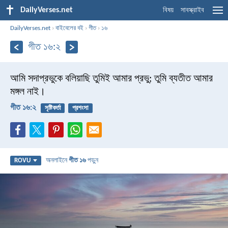
DailyVerses.net
বিষয়
সাবস্ক্রাইব
DailyVerses.net
›
বাইবেলের বই
›
গীত
›
১৬
গীত ১৬:২
আমি সদাপ্রভুকে বলিয়াছি তুমিই আমার প্রভু;
তুমি ব্যতীত আমার
মঙ্গল নাই।
গীত ১৬:২
সৃষ্টিকর্তা
প্রশংসা
অনলাইনে
গীত ১৬
পড়ুন
ROVU