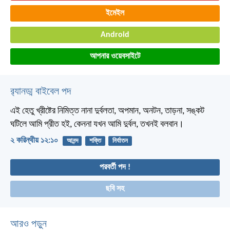
ইমেইল
Android
আপনার ওয়েবসাইটে
র‌্যানড্ম বাইবেল পদ
এই হেতু খ্রীষ্টের নিমিত্ত নানা দুর্বলতা, অপমান, অনটন, তাড়না, সঙ্কট
ঘটিলে আমি প্রীত হই, কেননা যখন আমি দুর্বল, তখনই বলবান।
২ করিন্থীয় ১২:১০
আনন্দ
শক্তি
নির্যাতন
পরবর্তী পদ !
ছবি সহ
আরও পড়ুন