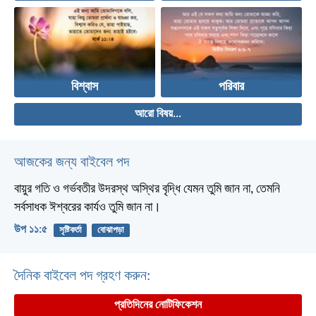
বিশ্বাস
পরিবার
আরো বিষয়...
আজকের জন্য বাইবেল পদ
বায়ুর গতি ও গর্ভবতীর উদরস্থ অস্থির বৃদ্ধি যেমন তুমি জান না, তেমনি
সর্বসাধক ঈশ্বরের কার্যও তুমি জান না।
উপ ১১:৫
সৃষ্টিকর্তা
বোঝাপড়া
দৈনিক বাইবেল পদ গ্রহণ করুন:
প্রতিদিনের নোটিফিকেশন