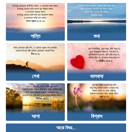
শান্তি
শুনা
শেখা
ভালবাসা
আশা
বিশ্বাস
আরো বিষয়...