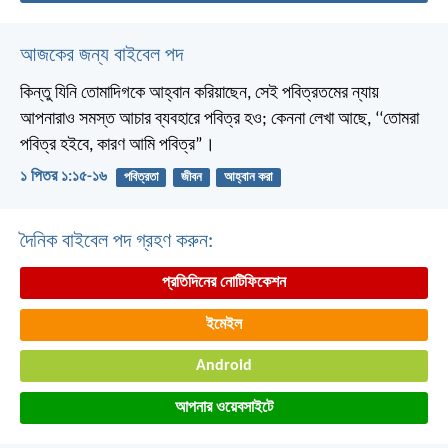
আজকের জন্য বাইবেল পদ
কিন্তু যিনি তোমাদিগকে আহ্বান করিয়াছেন, সেই পবিত্রতমের ন্যায়
আপনারাও সমস্ত আচার ব্যবহারে পবিত্র হও; কেননা লেখা আছে, ‘‘তোমরা
পবিত্র হইবে, কারণ আমি পবিত্র”।
১ পিতর ১:১৫-১৬
পবিত্রতা
জীবন
আহ্বান করা
দৈনিক বাইবেল পদ গ্রহণ করুন:
প্রতিদিনের নোটিফিকেশন
ইমেইল
Android
আপনার ওয়েবসাইটে