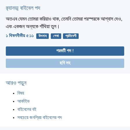
র‌্যানড্ম বাইবেল পদ
অতএব যেমন তোমরা করিয়াও থাক, তেমনি তোমরা পরস্পরকে আশ্বাস দেও,
এবং একজন অন্যকে গাঁথিয়া তুল।
১ থিষলনীকীয় ৫:১১
উৎসাহ
শেখা
প্রতিবেশী
পরবর্তী পদ !
ছবি সহ
আরও পড়ুন
বিষয়
আর্কাইভ
বাইবেলের বই
সবচেয়ে জনপ্রিয় বাইবেলের পদ