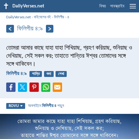
DailyVerses.net
বিষয়
সাবস্ক্রাইব
DailyVerses.net
›
বাইবেলের বই
›
ফিলিপীয়
›
৪
ফিলিপীয় ৪:৯
তোমরা আমার কাছে যাহা যাহা শিখিয়াছ, গ্রহণ করিয়াছ, শুনিয়াছ ও
দেখিয়াছ, সেই সকল কর; তাহাতে শান্তির ঈশ্বর তোমাদের সঙ্গে
সঙ্গে থাকিবেন।
ফিলিপীয় ৪:৯
শান্তি
শুনা
শেখা
অনলাইনে
ফিলিপীয় ৪
পড়ুন
ROVU