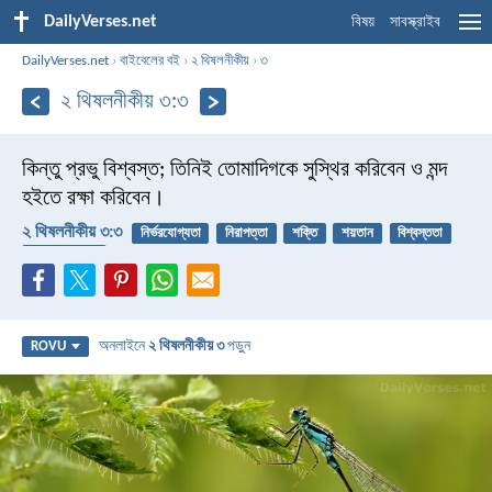
DailyVerses.net
বিষয়
সাবস্ক্রাইব
DailyVerses.net
›
বাইবেলের বই
›
২ থিষলনীকীয়
›
৩
২ থিষলনীকীয় ৩:৩
কিন্তু প্রভু বিশ্বস্ত; তিনিই তোমাদিগকে সুস্থির করিবেন ও মন্দ
হইতে রক্ষা করিবেন।
২ থিষলনীকীয় ৩:৩
নির্ভরযোগ্যতা
নিরাপত্তা
শক্তি
শয়তান
বিশ্বস্ততা
আধ্যাত্মিক যুদ্ধ
অনলাইনে
২ থিষলনীকীয় ৩
পড়ুন
ROVU