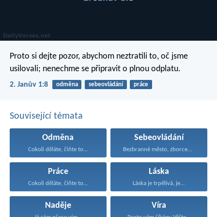
Proto si dejte pozor, abychom neztratili to, oč jsme
usilovali; nenechme se připravit o plnou odplatu.
2. Janův 1:8
odměna
sebeovládání
práce
Související témata
Odměna
Sebeovládání
Cokoli děláte, čiňte to...
Bezbranné město, zborcená hradba...
Práce
Láska
Cokoli děláte, čiňte to...
Láska je trpělivá, je...
Naděje
Víra