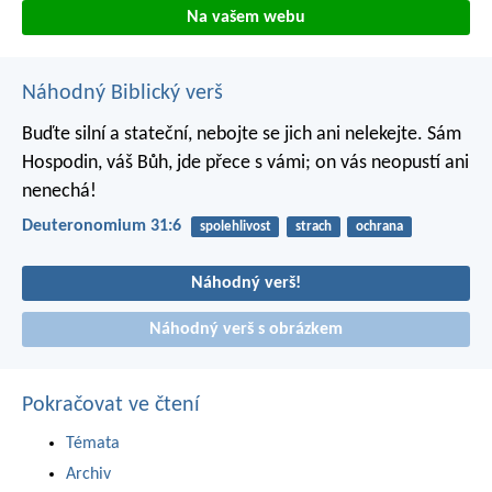
Na vašem webu
Náhodný Biblický verš
Buďte silní a stateční, nebojte se jich ani nelekejte. Sám
Hospodin, váš Bůh, jde přece s vámi; on vás neopustí ani
nenechá!
Deuteronomium 31:6
spolehlivost
strach
ochrana
Náhodný verš!
Náhodný verš s obrázkem
Pokračovat ve čtení
Témata
Archiv