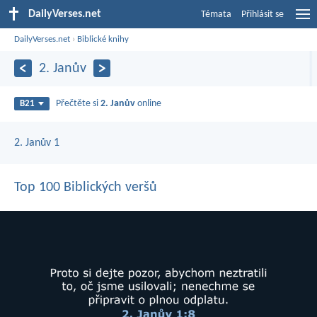
DailyVerses.net
Témata
Přihlásit se
DailyVerses.net
›
Biblické knihy
2. Janův
Přečtěte si
2. Janův
online
B21
2. Janův 1
Top 100 Biblických veršů