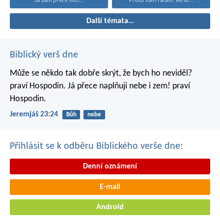
Já sám přece vím...
Proto vám říkám: Věřte...
Další témata…
Biblický verš dne
Může se někdo tak dobře skrýt,
že bych ho neviděl?
praví Hospodin.
Já přece naplňuji nebe i zem!
praví
Hospodin.
Jeremjáš 23:24
Bůh
nebe
Přihlásit se k odběru Biblického verše dne:
Denní oznámení
E-mail
Android