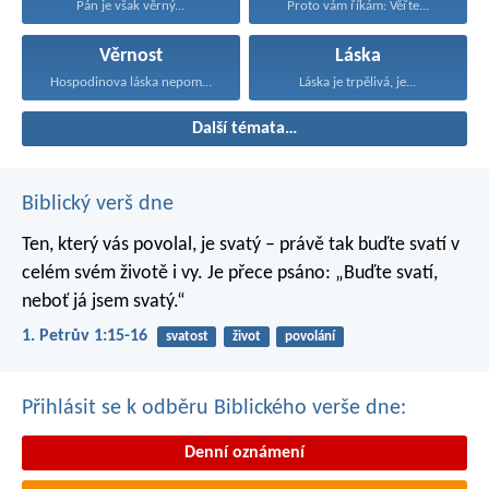
Pán je však věrný...
Proto vám říkám: Věřte...
Věrnost
Láska
Hospodinova láska nepomíjí, jeho...
Láska je trpělivá, je...
Další témata…
Biblický verš dne
Ten, který vás povolal, je svatý – právě tak buďte svatí v
celém svém životě i vy. Je přece psáno: „Buďte svatí,
neboť já jsem svatý.“
1. Petrův 1:15-16
svatost
život
povolání
Přihlásit se k odběru Biblického verše dne:
Denní oznámení