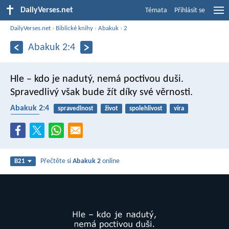
DailyVerses.net
Témata
Přihlásit se
DailyVerses.net
›
Biblické knihy
›
Abakuk
›
2
Abakuk 2:4
Hle – kdo je nadutý,
nemá poctivou duši.
Spravedlivý však bude žít
díky své věrnosti.
Abakuk 2:4
spravedlnost
život
spolehlivost
víra
věrnost
Přečtěte si
Abakuk 2
online
B21