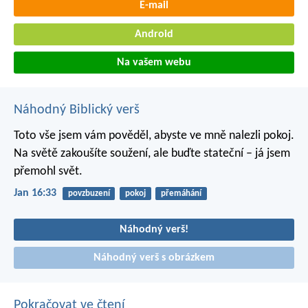
E-mail
Android
Na vašem webu
Náhodný Biblický verš
Toto vše jsem vám pověděl, abyste ve mně nalezli pokoj.
Na světě zakoušíte soužení, ale buďte stateční – já jsem
přemohl svět.
Jan 16:33
povzbuzení
pokoj
přemáhání
Náhodný verš!
Náhodný verš s obrázkem
Pokračovat ve čtení