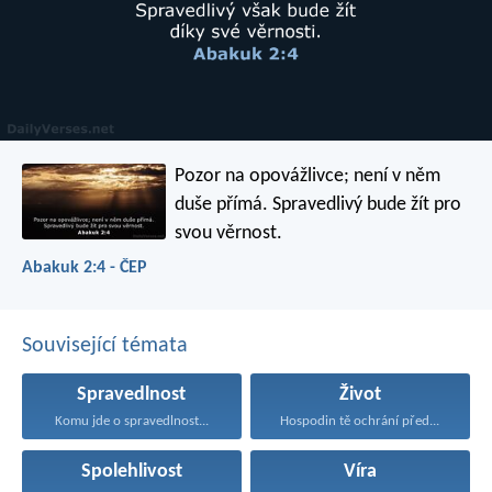
Pozor na opovážlivce; není v něm
duše přímá.
Spravedlivý bude žít pro
svou věrnost.
Abakuk 2:4 - ČEP
Související témata
Spravedlnost
Život
Komu jde o spravedlnost...
Hospodin tě ochrání před...
Spolehlivost
Víra