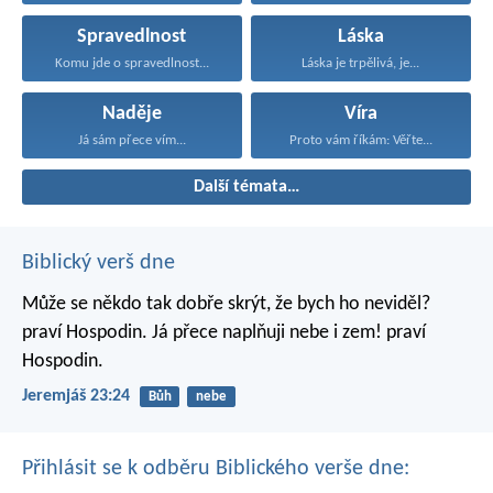
Spravedlnost
Láska
Komu jde o spravedlnost...
Láska je trpělivá, je...
Naděje
Víra
Já sám přece vím...
Proto vám říkám: Věřte...
Další témata…
Biblický verš dne
Může se někdo tak dobře skrýt,
že bych ho neviděl?
praví Hospodin.
Já přece naplňuji nebe i zem!
praví
Hospodin.
Jeremjáš 23:24
Bůh
nebe
Přihlásit se k odběru Biblického verše dne: