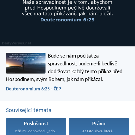
Bude se nám počítat za
spravedlnost, budeme-li bedlivě
dodržovat každý tento příkaz před
Hospodinem, svým Bohem, jak nám přikázal.
Deuteronomium 6:25 - ČEP
Související témata
Poslušnost
Právo
Ježíš mu odpověděl: „Kdo...
Ať tato slova, která...