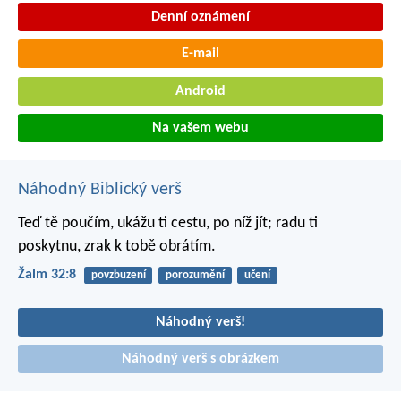
Denní oznámení
E-mail
Android
Na vašem webu
Náhodný Biblický verš
Teď tě poučím, ukážu ti cestu, po níž jít;
radu ti
poskytnu, zrak k tobě obrátím.
Žalm 32:8
povzbuzení
porozumění
učení
Náhodný verš!
Náhodný verš s obrázkem