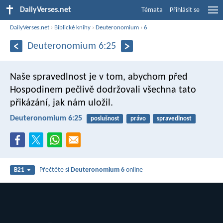
DailyVerses.net
Témata
Přihlásit se
DailyVerses.net
›
Biblické knihy
›
Deuteronomium
›
6
Deuteronomium 6:25
Naše spravedlnost je v tom, abychom před
Hospodinem pečlivě dodržovali všechna tato
přikázání, jak nám uložil.
Deuteronomium 6:25
poslušnost
právo
spravedlnost
Přečtěte si
Deuteronomium 6
online
B21