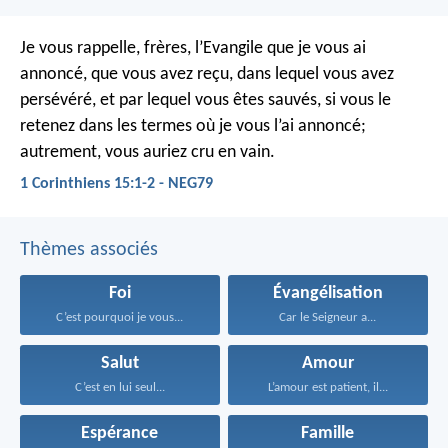
Je vous rappelle, frères, l’Evangile que je vous ai
annoncé, que vous avez reçu, dans lequel vous avez
persévéré, et par lequel vous êtes sauvés, si vous le
retenez dans les termes où je vous l’ai annoncé;
autrement, vous auriez cru en vain.
1 Corinthiens 15:1-2 - NEG79
Thèmes associés
Foi
Évangélisation
C’est pourquoi je vous...
Car le Seigneur a...
Salut
Amour
C’est en lui seul...
L’amour est patient, il...
Espérance
Famille