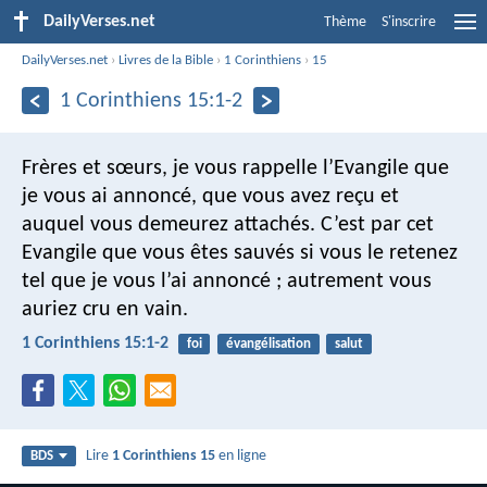
DailyVerses.net
Thème
S'inscrire
DailyVerses.net
›
Livres de la Bible
›
1 Corinthiens
›
15
1 Corinthiens 15:1-2
Frères et sœurs, je vous rappelle l’Evangile que
je vous ai annoncé, que vous avez reçu et
auquel vous demeurez attachés. C’est par cet
Evangile que vous êtes sauvés si vous le retenez
tel que je vous l’ai annoncé ; autrement vous
auriez cru en vain.
1 Corinthiens 15:1-2
foi
évangélisation
salut
Lire
1 Corinthiens 15
en ligne
BDS