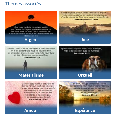
Thèmes associés
Argent
Joie
Matérialisme
Orgueil
Amour
Espérance