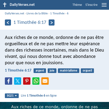
DailyVerses.net
Thème
S'inscrire
DailyVerses.net
›
Livres de la Bible
›
1 Timothée
›
6
1 Timothée 6:17
Aux riches de ce monde, ordonne de ne pas être
orgueilleux et de ne pas mettre leur espérance
dans des richesses incertaines, mais dans le Dieu
vivant,
qui nous donne tout avec abondance
pour que nous en jouissions.
1 Timothée 6:17
argent
joie
matérialisme
orgueil
Lire
1 Timothée 6
en ligne
SG21