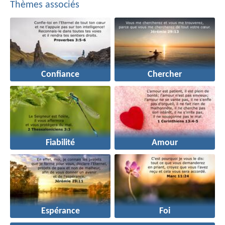
Thèmes associés
Confiance
Chercher
Fiabilité
Amour
Espérance
Foi