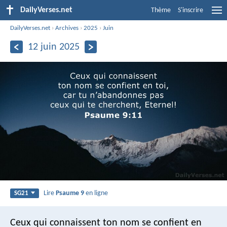
DailyVerses.net
Thème
S'inscrire
DailyVerses.net
›
Archives
›
2025
›
Juin
12 juin 2025
Lire
Psaume 9
en ligne
SG21
Ceux qui connaissent ton nom se confient en