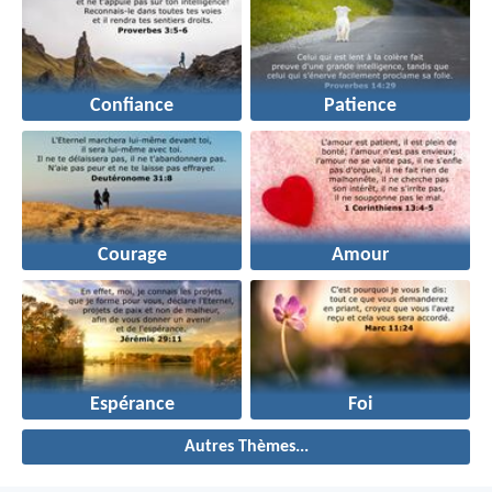
Confiance
Patience
Courage
Amour
Espérance
Foi
Autres Thèmes...