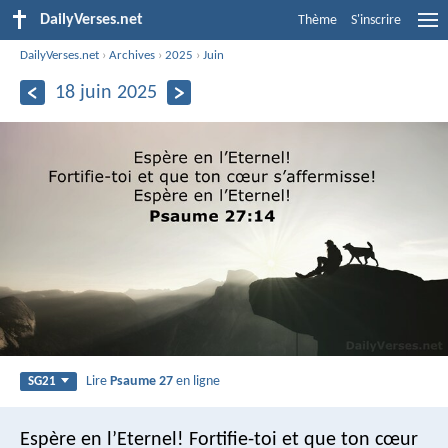
DailyVerses.net
Thème
S'inscrire
DailyVerses.net
›
Archives
›
2025
›
Juin
18 juin 2025
Lire
Psaume 27
en ligne
SG21
Espère en l’Eternel!
Fortifie-toi et que ton cœur