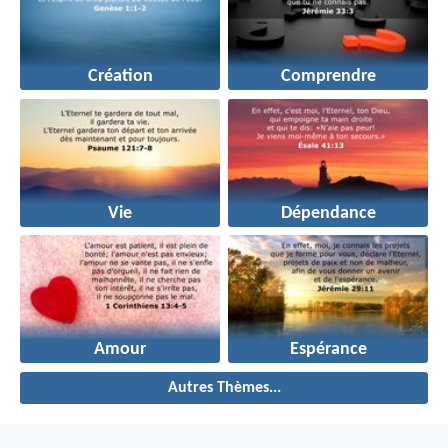
Création
Comprendre
Vie
Dépendance
Amour
Espérance
Autres Thèmes...