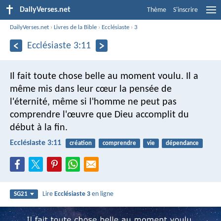
DailyVerses.net
Thème
S'inscrire
DailyVerses.net
›
Livres de la Bible
›
Ecclésiaste
›
3
Ecclésiaste 3:11
Il fait toute chose belle au moment voulu. Il a
même mis dans leur cœur la pensée de
l'éternité, même si l'homme ne peut pas
comprendre l'œuvre que Dieu accomplit du
début à la fin.
Ecclésiaste 3:11
création
comprendre
vie
dépendance
Lire
Ecclésiaste 3
en ligne
SG21