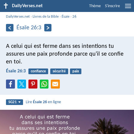
DailyVerses.net
Thème
S'inscrire
DailyVerses.net
›
Livres de la Bible
›
Ésaïe
›
26
Ésaïe 26:3
A celui qui est ferme dans ses intentions
tu
assures une paix profonde
parce qu'il se confie
en toi.
Ésaïe 26:3
confiance
sécurité
paix
Lire
Ésaïe 26
en ligne
SG21