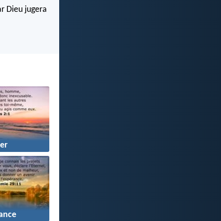
ar Dieu jugera
er
ance