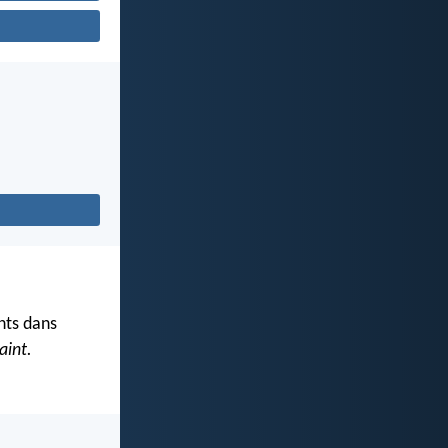
ints dans
aint.