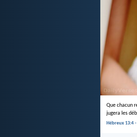
Que chacun res
jugera les déb
Hébreux 13:4 