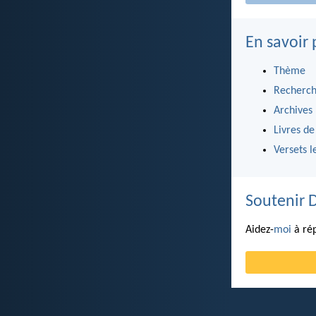
En savoir 
Thème
Recherch
Archives
Livres de
Versets l
Soutenir 
Aidez-
moi
à rép