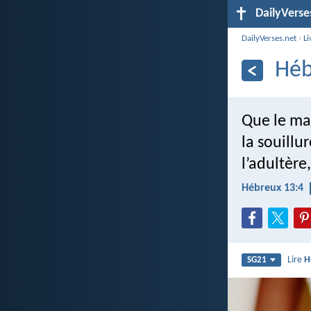
DailyVerse
DailyVerses.net
›
Li
Héb
Que le mar
la souillu
l’adultère
Hébreux 13:4
Lire
H
SG21