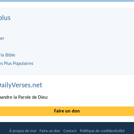
plus
er
 la Bible
es Plus Populaires
DailyVerses.net
andre la Parole de Dieu:
Faire un don
À propos de moi
Faire un don
Contact
Politique de confidentialité