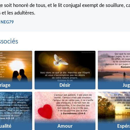
 soit honoré de tous, et le lit conjugal exempt de souillure, c
 et les adultères.
- NEG79
sociés
riage
Désir
Jug
ualité
Amour
Espér