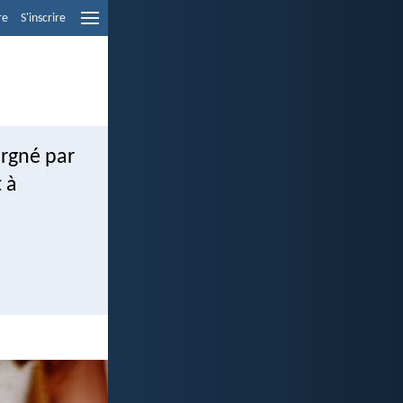
re
S'inscrire
argné par
t à