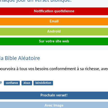
haque jour un verset Biblique:
Notification quotidienne
Email
Android
Sur votre site web
la Bible Aléatoire
ourvoira à tous vos besoins conformément à sa richesse, avec
19
confiance
Jésus
bénédiction
Prochain verset!
Avec Image