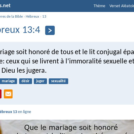
s.net
Thème
Verset Aléatoi
vres de la Bible
›
Hébreux
›
13
reux 13:4
iage soit honoré de tous et le lit conjugal ép
re: ceux qui se livrent à l’immoralité sexuelle e
, Dieu les jugera.
mariage
désir
juger
sexualité
ébreux 13
en ligne