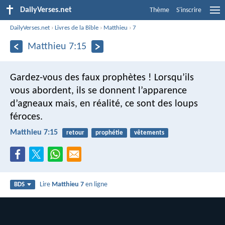
DailyVerses.net
Thème
S'inscrire
DailyVerses.net
›
Livres de la Bible
›
Matthieu
›
7
Matthieu 7:15
Gardez-vous des faux prophètes ! Lorsqu’ils
vous abordent, ils se donnent l’apparence
d’agneaux mais, en réalité, ce sont des loups
féroces.
Matthieu 7:15
retour
prophétie
vêtements
Lire
Matthieu 7
en ligne
BDS