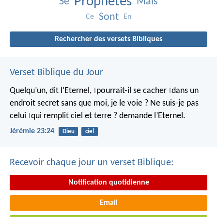
Prophètes
Se
Mais
Sont
Ce
En
Rechercher des versets Bibliques
Verset Biblique du Jour
Quelqu’un, dit l’Eternel,
pourrait-il se cacher
dans un
|
|
endroit secret
sans que moi, je le voie ?
Ne suis-je pas
celui
qui remplit ciel et terre ?
demande l’Eternel.
|
Jérémie 23:24
Dieu
ciel
Recevoir chaque jour un verset Biblique:
Notification quotidienne
Email