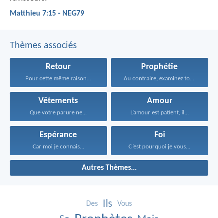
Matthieu 7:15 - NEG79
Thèmes associés
Retour
Prophétie
Pour cette même raison...
Au contraire, examinez toutes...
Vêtements
Amour
Que votre parure ne...
L’amour est patient, il...
Espérance
Foi
Car moi je connais...
C’est pourquoi je vous...
Autres Thèmes...
Ils
Des
Vous