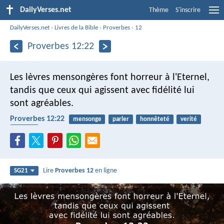
DailyVerses.net
Thème
S'inscrire
DailyVerses.net
›
Livres de la Bible
›
Proverbes
›
12
Proverbes 12:22
Les lèvres mensongères font horreur à l'Eternel,
tandis que ceux qui agissent avec fidélité lui
sont agréables.
Proverbes 12:22
mensonge
parler
honnêteté
verité
fiabilité
Lire
Proverbes 12
en ligne
SG21