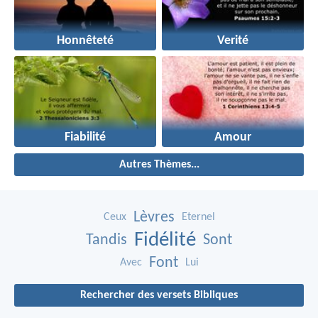
Honnêteté
Verité
Fiabilité
Amour
Autres Thèmes...
Lèvres
Ceux
Eternel
Fidélité
Tandis
Sont
Font
Avec
Lui
Rechercher des versets Bibliques