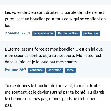
Les voies de Dieu sont droites,
la parole de l'Eternel est
pure;
il est un bouclier pour tous ceux qui se confient en
lui.
2 Samuel 22:31
irréprochable
Parole de Dieu
protection
L’Eternel est ma force et mon bouclier.
C’est en lui que
mon cœur se confie, et je suis secouru.
Mon cœur est
dans la joie,
et je le loue par mes chants.
Psaume 28:7
confiance
adoration
force
Tu me donnes le bouclier de ton salut,
ta main droite
me soutient,
et je deviens grand par ta bonté.
Tu élargis
le chemin sous mes pas,
et mes pieds ne trébuchent
pas.