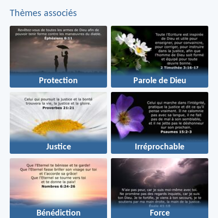
Thèmes associés
Protection
Parole de Dieu
Justice
Irréprochable
Bénédiction
Force