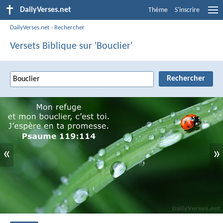
DailyVerses.net
Thème
S'inscrire
DailyVerses.net
›
Rechercher
Versets Biblique sur 'Bouclier'
«
»