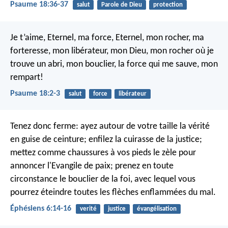
Psaume 18:36-37
salut
Parole de Dieu
protection
Je t’aime, Eternel, ma force,
Eternel, mon rocher, ma
forteresse, mon libérateur,
mon Dieu, mon rocher où je
trouve un abri,
mon bouclier, la force qui me sauve, mon
rempart!
Psaume 18:2-3
salut
force
libérateur
Tenez donc ferme: ayez autour de votre taille la vérité
en guise de ceinture; enfilez la cuirasse de la justice;
mettez comme chaussures à vos pieds le zèle pour
annoncer l'Evangile de paix; prenez en toute
circonstance le bouclier de la foi, avec lequel vous
pourrez éteindre toutes les flèches enflammées du mal.
Éphésiens 6:14-16
verité
justice
évangélisation