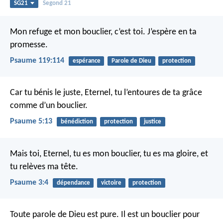
SG21
Segond 21
Mon refuge et mon bouclier, c’est toi.
J’espère en ta
promesse.
Psaume 119:114
espérance
Parole de Dieu
protection
Car tu bénis le juste, Eternel,
tu l’entoures de ta grâce
comme d’un bouclier.
Psaume 5:13
bénédiction
protection
justice
Mais toi, Eternel, tu es mon bouclier,
tu es ma gloire, et
tu relèves ma tête.
Psaume 3:4
dépendance
victoire
protection
Toute parole de Dieu est pure.
Il est un bouclier pour