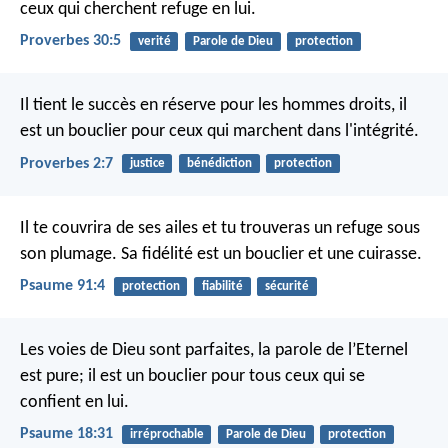
ceux qui cherchent refuge en lui.
Proverbes 30:5
verité
Parole de Dieu
protection
Il tient le succès en réserve pour les hommes droits,
il
est un bouclier pour ceux qui marchent dans l'intégrité.
Proverbes 2:7
justice
bénédiction
protection
Il te couvrira de ses ailes
et tu trouveras un refuge sous
son plumage.
Sa fidélité est un bouclier et une cuirasse.
Psaume 91:4
protection
fiabilité
sécurité
Les voies de Dieu sont parfaites,
la parole de l’Eternel
est pure;
il est un bouclier pour tous ceux qui se
confient en lui.
Psaume 18:31
irréprochable
Parole de Dieu
protection