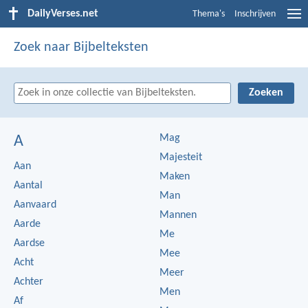
DailyVerses.net
Thema's
Inschrijven
Zoek naar Bijbelteksten
Mag
A
Majesteit
Aan
Maken
Aantal
Man
Aanvaard
Mannen
Aarde
Me
Aardse
Mee
Acht
Meer
Achter
Men
Af