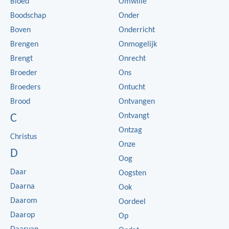
Bloed
Omwille
Boodschap
Onder
Boven
Onderricht
Brengen
Onmogelijk
Brengt
Onrecht
Broeder
Ons
Broeders
Ontucht
Brood
Ontvangen
Ontvangt
C
Ontzag
Christus
Onze
D
Oog
Daar
Oogsten
Daarna
Ook
Daarom
Oordeel
Daarop
Op