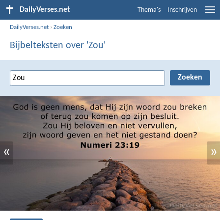
DailyVerses.net
Thema's
Inschrijven
DailyVerses.net
›
Zoeken
Bijbelteksten over 'Zou'
«
»