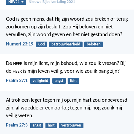
NBV21
Nieuwe Bijbelvertaling 2021
God is geen mens, dat Hij zijn woord zou breken
of terug
zou komen op zijn besluit.
Zou Hij beloven en niet
vervullen,
zijn woord geven en het niet gestand doen?
Numeri 23:19
God
betrouwbaarheid
beloften
De
is mijn licht, mijn behoud,
wie zou ik vrezen?
Bij
HEER
de
is mijn leven veilig,
voor wie zou ik bang zijn?
HEER
Psalm 27:1
veiligheid
angst
licht
Al trok een leger tegen mij op,
mijn hart zou onbevreesd
zijn,
al woedde er een oorlog tegen mij,
nog zou ik mij
veilig weten.
Psalm 27:3
angst
hart
vertrouwen