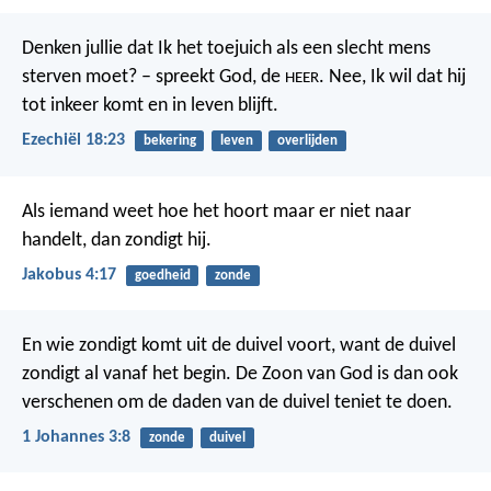
Denken jullie dat Ik het toejuich als een slecht mens
sterven moet? – spreekt God, de
. Nee, Ik wil dat hij
HEER
tot inkeer komt en in leven blijft.
Ezechiël 18:23
bekering
leven
overlijden
Als iemand weet hoe het hoort maar er niet naar
handelt, dan zondigt hij.
Jakobus 4:17
goedheid
zonde
En wie zondigt komt uit de duivel voort, want de duivel
zondigt al vanaf het begin. De Zoon van God is dan ook
verschenen om de daden van de duivel teniet te doen.
1 Johannes 3:8
zonde
duivel