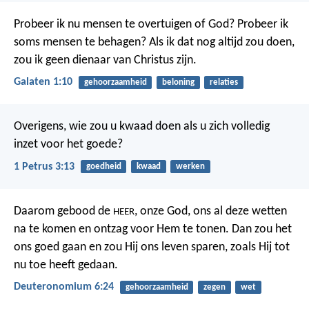
Probeer ik nu mensen te overtuigen of God? Probeer ik
soms mensen te behagen? Als ik dat nog altijd zou doen,
zou ik geen dienaar van Christus zijn.
Galaten 1:10
gehoorzaamheid
beloning
relaties
Overigens, wie zou u kwaad doen als u zich volledig
inzet voor het goede?
1 Petrus 3:13
goedheid
kwaad
werken
Daarom gebood de
, onze God, ons al deze wetten
HEER
na te komen en ontzag voor Hem te tonen. Dan zou het
ons goed gaan en zou Hij ons leven sparen, zoals Hij tot
nu toe heeft gedaan.
Deuteronomium 6:24
gehoorzaamheid
zegen
wet