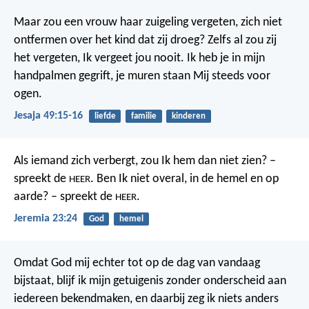
Maar zou een vrouw haar zuigeling vergeten,
zich niet
ontfermen over het kind dat zij droeg?
Zelfs al zou zij
het vergeten,
Ik vergeet jou nooit.
Ik heb je in mijn
handpalmen gegrift,
je muren staan Mij steeds voor
ogen.
Jesaja 49:15-16
liefde
familie
kinderen
Als iemand zich verbergt,
zou Ik hem dan niet zien? –
spreekt de
.
Ben Ik niet overal,
in de hemel en op
HEER
aarde? – spreekt de
.
HEER
Jeremia 23:24
God
hemel
Omdat God mij echter tot op de dag van vandaag
bijstaat, blijf ik mijn getuigenis zonder onderscheid aan
iedereen bekendmaken, en daarbij zeg ik niets anders