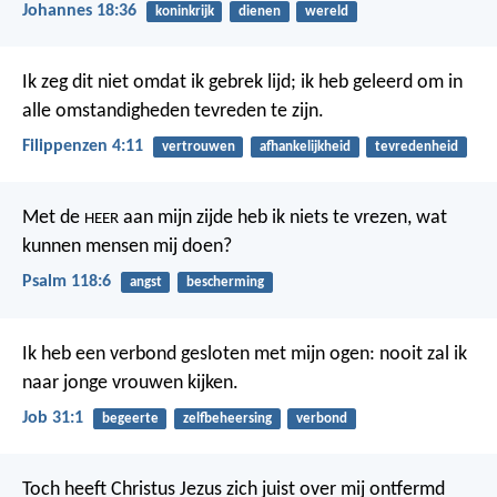
Johannes 18:36
koninkrijk
dienen
wereld
Ik zeg dit niet omdat ik gebrek lijd; ik heb geleerd om in
alle omstandigheden tevreden te zijn.
Filippenzen 4:11
vertrouwen
afhankelijkheid
tevredenheid
Met de
aan mijn zijde heb ik niets te vrezen,
wat
HEER
kunnen mensen mij doen?
Psalm 118:6
angst
bescherming
Ik heb een verbond gesloten met mijn ogen:
nooit zal ik
naar jonge vrouwen kijken.
Job 31:1
begeerte
zelfbeheersing
verbond
Toch heeft Christus Jezus zich juist over mij ontfermd