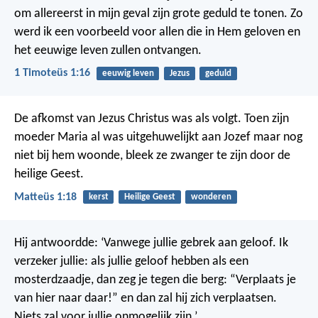
om allereerst in mijn geval zijn grote geduld te tonen. Zo
werd ik een voorbeeld voor allen die in Hem geloven en
het eeuwige leven zullen ontvangen.
1 Timoteüs 1:16
eeuwig leven
Jezus
geduld
De afkomst van Jezus Christus was als volgt. Toen zijn
moeder Maria al was uitgehuwelijkt aan Jozef maar nog
niet bij hem woonde, bleek ze zwanger te zijn door de
heilige Geest.
Matteüs 1:18
kerst
Heilige Geest
wonderen
Hij antwoordde: ‘Vanwege jullie gebrek aan geloof. Ik
verzeker jullie: als jullie geloof hebben als een
mosterdzaadje, dan zeg je tegen die berg: “Verplaats je
van hier naar daar!” en dan zal hij zich verplaatsen.
Niets zal voor jullie onmogelijk zijn.’