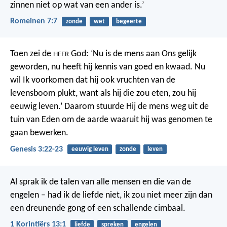
zinnen niet op wat van een ander is.’
Romeinen 7:7
zonde
wet
begeerte
Toen zei de
God: ‘Nu is de mens aan Ons gelijk
HEER
geworden, nu heeft hij kennis van goed en kwaad. Nu
wil Ik voorkomen dat hij ook vruchten van de
levensboom plukt, want als hij die zou eten, zou hij
eeuwig leven.’ Daarom stuurde Hij de mens weg uit de
tuin van Eden om de aarde waaruit hij was genomen te
gaan bewerken.
Genesis 3:22-23
eeuwig leven
zonde
leven
Al sprak ik de talen van alle mensen en die van de
engelen – had ik de liefde niet, ik zou niet meer zijn dan
een dreunende gong of een schallende cimbaal.
1 Korintiërs 13:1
liefde
spreken
engelen