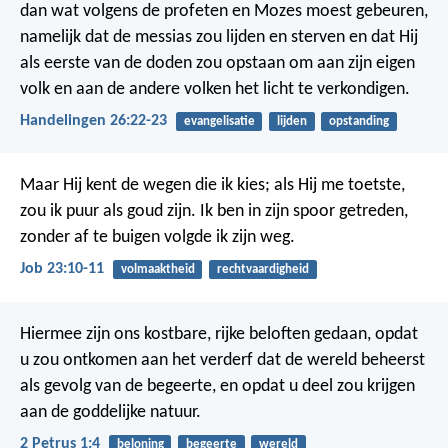
dan wat volgens de profeten en Mozes moest gebeuren,
namelijk dat de messias zou lijden en sterven en dat Hij
als eerste van de doden zou opstaan om aan zijn eigen
volk en aan de andere volken het licht te verkondigen.
Handelingen 26:22-23
evangelisatie
lijden
opstanding
Maar Hij kent de wegen die ik kies;
als Hij me toetste,
zou ik puur als goud zijn.
Ik ben in zijn spoor getreden,
zonder af te buigen volgde ik zijn weg.
Job 23:10-11
volmaaktheid
rechtvaardigheid
Hiermee zijn ons kostbare, rijke beloften gedaan, opdat
u zou ontkomen aan het verderf dat de wereld beheerst
als gevolg van de begeerte, en opdat u deel zou krijgen
aan de goddelijke natuur.
2 Petrus 1:4
beloning
begeerte
wereld