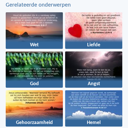
Gerelateerde onderwerpen
Wet
Liefde
God
Angst
Gehoorzaamheid
Hemel