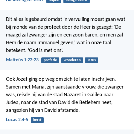
Handelingen 10:47
dopen
Heilige Geest
Dit alles is gebeurd omdat in vervulling moest gaan wat
bij monde van de profeet door de Heer is gezegd: ‘De
maagd zal zwanger zijn en een zoon baren, en men zal
Hem de naam Immanuel geven,’ wat in onze taal
betekent: ‘God is met ons’.
Matteüs 1:22-23
profetie
wonderen
Jezus
Ook Jozef ging op weg om zich te laten inschrijven.
Samen met Maria, zijn aanstaande vrouw, die zwanger
was, reisde hij van de stad Nazaret in Galilea naar
Judea, naar de stad van David die Betlehem heet,
aangezien hij van David afstamde.
Lucas 2:4-5
kerst