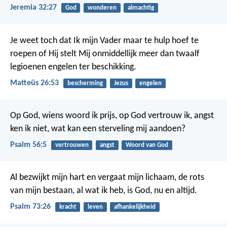
Jeremia 32:27
God
wonderen
almachtig
Je weet toch dat Ik mijn Vader maar te hulp hoef te
roepen of Hij stelt Mij onmiddellijk meer dan twaalf
legioenen engelen ter beschikking.
Matteüs 26:53
bescherming
Jezus
engelen
Op God, wiens woord ik prijs,
op God vertrouw ik, angst
ken ik niet,
wat kan een sterveling mij aandoen?
Psalm 56:5
vertrouwen
angst
Woord van God
Al bezwijkt mijn hart en vergaat mijn lichaam,
de rots
van mijn bestaan, al wat ik heb,
is God, nu en altijd.
Psalm 73:26
kracht
leven
afhankelijkheid