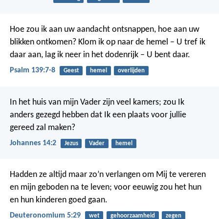
Hoe zou ik aan uw aandacht ontsnappen,
hoe aan uw
blikken ontkomen?
Klom ik op naar de hemel – U tref ik
daar aan,
lag ik neer in het dodenrijk – U bent daar.
Psalm 139:7-8
Geest
hemel
overlijden
In het huis van mijn Vader zijn veel kamers; zou Ik
anders gezegd hebben dat Ik een plaats voor jullie
gereed zal maken?
Johannes 14:2
Jezus
Vader
hemel
Hadden ze altijd maar zo’n verlangen om Mij te vereren
en mijn geboden na te leven; voor eeuwig zou het hun
en hun kinderen goed gaan.
Deuteronomium 5:29
wet
gehoorzaamheid
zegen