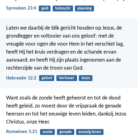
Spreuken 23:4
geld
hebzucht
planning
Laten we daarbij de blik gericht houden op Jezus, de
grondlegger en voltooier van ons geloof: met de
vreugde voor ogen die voor Hem in het verschiet lag,
heeft Hij het kruis verdragen en de schande ervan
aanvaard, en heeft Hij zijn plaats ingenomen aan de
rechterzijde van de troon van God.
Hebreeën 12:2
geloof
Verlosser
Jezus
Want zoals de zonde heeft geheerst en tot de dood
heeft geleid, zo moest door de vrijspraak de genade
heersen en tot het eeuwige leven leiden, dankzij Jezus
Christus, onze Heer.
Romeinen 5:21
zonde
genade
eeuwig leven