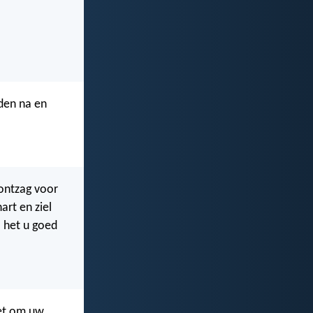
den na en
 ontzag voor
art en ziel
l het u goed
iet om uw