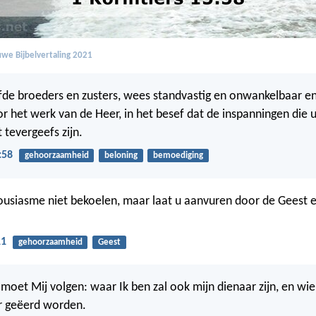
we Bijbelvertaling 2021
fde broeders en zusters, wees standvastig en onwankelbaar en 
oor het werk van de Heer, in het besef dat de inspanningen die 
t tevergeefs zijn.
:58
gehoorzaamheid
beloning
bemoediging
usiasme niet bekoelen, maar laat u aanvuren door de Geest e
11
gehoorzaamheid
Geest
moet Mij volgen: waar Ik ben zal ook mijn dienaar zijn, en wie 
r geëerd worden.