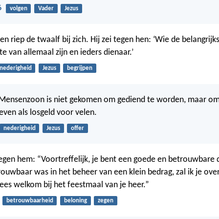
6
volgen
Vader
Jezus
 en riep de twaalf bij zich. Hij zei tegen hen: ‘Wie de belangrijks
e van allemaal zijn en ieders dienaar.’
nederigheid
Jezus
begrijpen
Mensenzoon is niet gekomen om gediend te worden, maar om
geven als losgeld voor velen.
nederigheid
Jezus
offer
 tegen hem: “Voortreffelijk, je bent een goede en betrouwbare 
ouwbaar was in het beheer van een klein bedrag, zal ik je ove
ees welkom bij het feestmaal van je heer.”
betrouwbaarheid
beloning
zegen