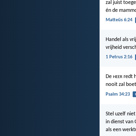
zal juist toe
én de mamm
Matteüs 6:24
Handel als vr
vrijheid vers
1 Petrus 2:16
De
redt h
HEER
nooit zal boet
Psalm 34:23
Stel uzelf nie
in dienst van 
als een werkt