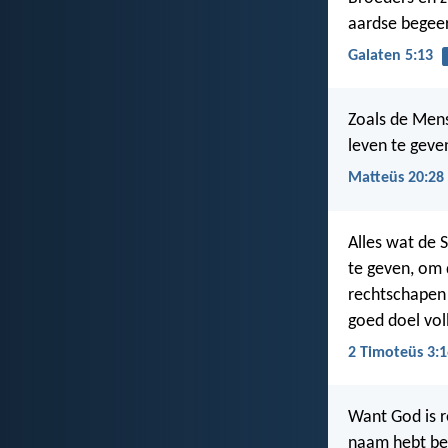
aardse begeert
Galaten 5:13
Zoals de Men
leven te geven
Matteüs 20:28
Alles wat de 
te geven, om 
rechtschapen 
goed doel voll
2 Timoteüs 3:1
Want God is r
naam hebt bet