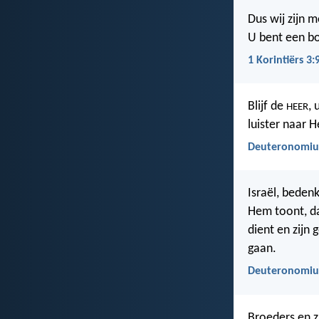
Dus wij zijn 
U bent een b
1 Korintiërs 3:
Blijf de
, 
HEER
luister naar 
Deuteronomiu
Israël, beden
Hem toont, da
dient en zijn
gaan.
Deuteronomiu
Broeders en zu