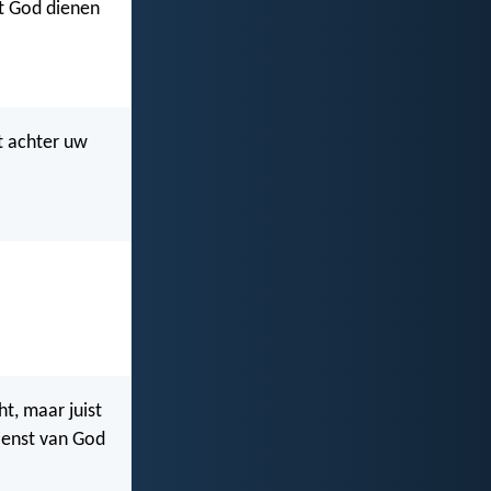
et God dienen
t achter uw
ht, maar juist
dienst van God