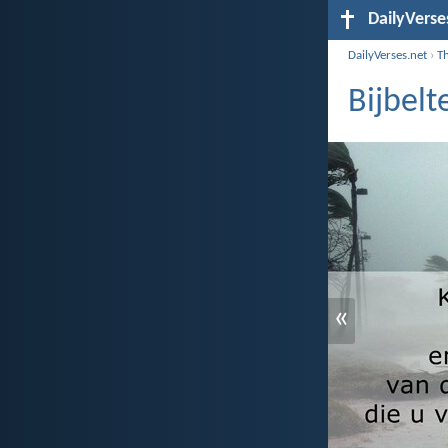
DailyVerse
DailyVerses.net
›
T
Bijbel
«