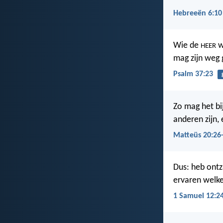
Hebreeën 6:10
Wie de
we
HEER
mag zijn weg 
Psalm 37:23
Zo mag het bij
anderen zijn, 
Matteüs 20:26
Dus: heb ont
ervaren welke
1 Samuel 12:2