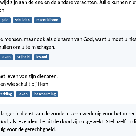
gewijd zijn aan de ene en de andere verachten. Jullie kunnen ni
on.
geld
schulden
materialisme
ije mensen, maar ook als dienaren van God, want u moet u nie
chuilen om u te misdragen.
leven
vrijheid
kwaad
et leven van zijn dienaren,
en wie schuilt bij Hem.
redding
leven
bescherming
t langer in dienst van de zonde als een werktuig voor het onrec
God, als levenden die uit de dood zijn opgewekt. Stel uzelf in 
uig voor de gerechtigheid.