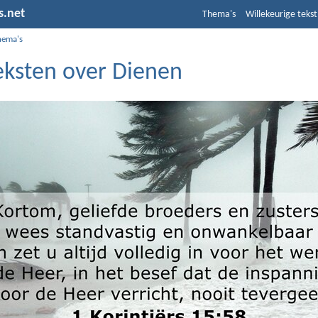
s.net
Thema's
Willekeurige tekst
hema's
teksten over Dienen