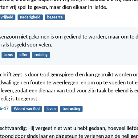
en vrij spel te geven, maar dien elkaar in liefde.
vrijheid
nederigheid
begeerte
senzoon niet gekomen is om gediend te worden, maar om te di
 als losgeld voor velen.
Jezus
offer
redding
Schrift zegt is door God geïnspireerd en kan gebruikt worden 
dwalingen en fouten te weerleggen, en om op te voeden tot 
leven, zodat een dienaar van God voor zijn taak berekend is e
edig is toegerust.
6-17
Woord van God
leven
toerusting
echtvaardig: Hij vergeet niet wat u hebt gedaan, hoeveel liefde
oond door sinds jaar en dag steun te verlenen aan de heiligen