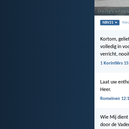
NBV21
Nieu
Kortom, gelie
volledig in v
verricht, nooi
1 Korintiërs 15
Laat uw entho
Heer.
Romeinen 12:
Wie Mij dient 
door de Vade