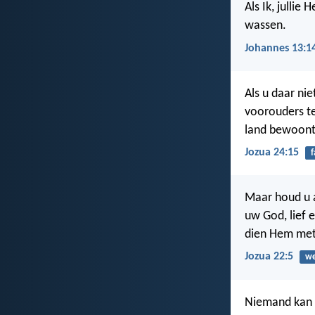
Als Ik, jullie
wassen.
Johannes 13:1
Als u daar ni
voorouders te
land bewoont.
Jozua 24:15
f
Maar houd u a
uw God, lief 
dien Hem met 
Jozua 22:5
w
Niemand kan t