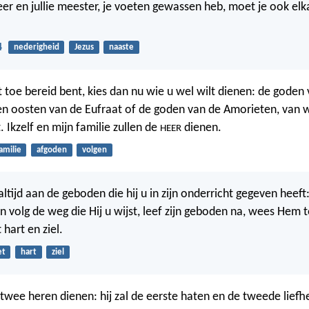
 Heer en jullie meester, je voeten gewassen heb, moet je ook el
4
nederigheid
Jezus
naaste
et toe bereid bent, kies dan nu wie u wel wilt dienen: de goden
n oosten van de Eufraat of de goden van de Amorieten, van w
 Ikzelf en mijn familie zullen de
dienen.
HEER
amilie
afgoden
volgen
ltijd aan de geboden die hij u in zijn onderricht gegeven heef
en volg de weg die Hij u wijst, leef zijn geboden na, wees Hem
hart en ziel.
et
hart
ziel
wee heren dienen: hij zal de eerste haten en de tweede liefhe