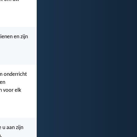
enen en zijn
om onderricht
een
n voor elk
 u aan zijn
.