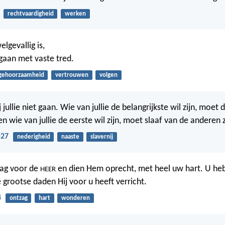
rechtvaardigheid
werken
lgevallig is,
gaan met vaste tred.
gehoorzaamheid
vertrouwen
volgen
 jullie niet gaan. Wie van jullie de belangrijkste wil zijn, moet
en wie van jullie de eerste wil zijn, moet slaaf van de anderen z
-27
nederigheid
naaste
slavernij
zag voor de
en dien Hem oprecht, met heel uw hart. U heb
HEER
 grootse daden Hij voor u heeft verricht.
4
ontzag
hart
wonderen