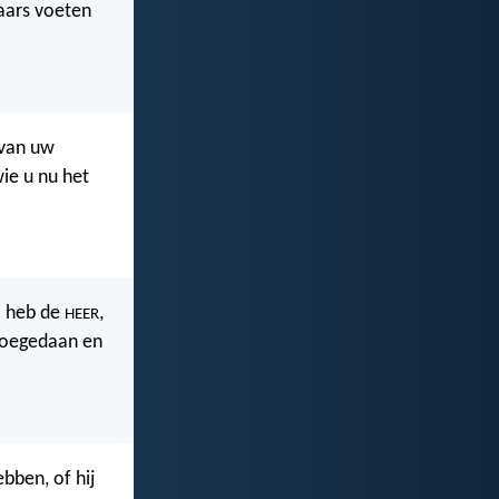
kaars voeten
 van uw
ie u nu het
t: heb de
,
HEER
 toegedaan en
bben, of hij