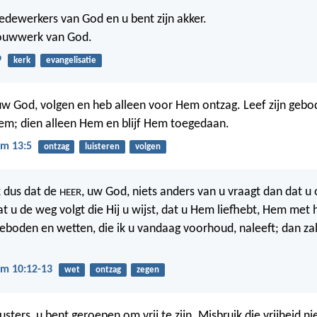
medewerkers van God en u bent zijn akker.
ouwwerk van God.
9
kerk
evangelisatie
uw God, volgen en heb alleen voor Hem ontzag. Leef zijn gebo
Hem; dien alleen Hem en blijf Hem toegedaan.
m 13:5
ontzag
luisteren
volgen
k dus dat de
, uw God, niets anders van u vraagt dan dat u
HEER
t u de weg volgt die Hij u wijst, dat u Hem liefhebt, Hem met h
 geboden en wetten, die ik u vandaag voorhoud, naleeft; dan za
m 10:12-13
wet
ontzag
zegen
sters, u bent geroepen om vrij te zijn. Misbruik die vrijheid n