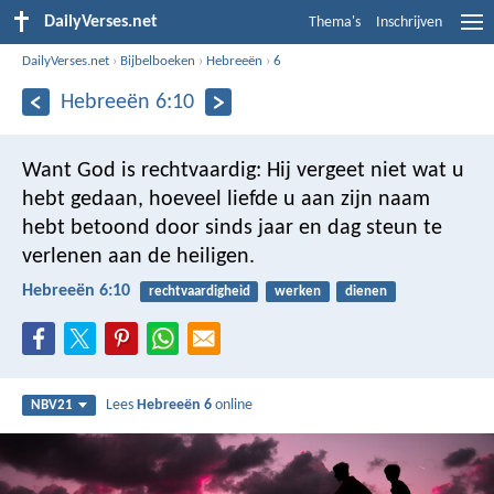
DailyVerses.net
Thema's
Inschrijven
DailyVerses.net
›
Bijbelboeken
›
Hebreeën
›
6
Hebreeën 6:10
Want God is rechtvaardig: Hij vergeet niet wat u
hebt gedaan, hoeveel liefde u aan zijn naam
hebt betoond door sinds jaar en dag steun te
verlenen aan de heiligen.
Hebreeën 6:10
rechtvaardigheid
werken
dienen
Lees
Hebreeën 6
online
NBV21