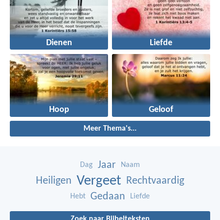
Dienen
Liefde
Hoop
Geloof
Meer Thema's...
Jaar
Dag
Naam
Vergeet
Heiligen
Rechtvaardig
Gedaan
Hebt
Liefde
Zoek naar Bijbelteksten