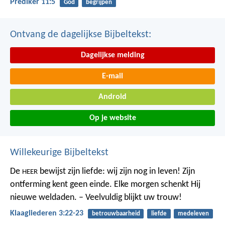
Prediker 11:5
God
begrijpen
Ontvang de dagelijkse Bijbeltekst:
Dagelijkse melding
E-mail
Android
Op je website
Willekeurige Bijbeltekst
De
bewijst zijn liefde: wij zijn nog in leven! Zijn
HEER
ontferming kent geen einde.
Elke morgen schenkt Hij
nieuwe weldaden. – Veelvuldig blijkt uw trouw!
Klaagliederen 3:22-23
betrouwbaarheid
liefde
medeleven