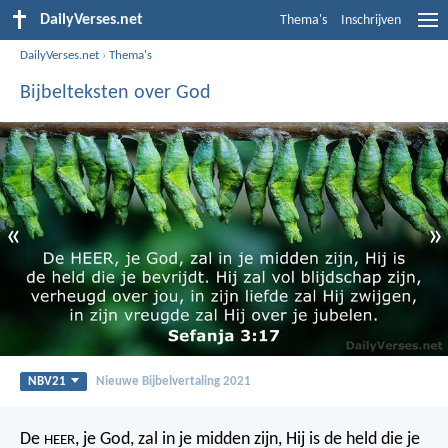
DailyVerses.net
Thema's
Inschrijven
DailyVerses.net
›
Thema's
Bijbelteksten over God
«
»
NBV21
Nieuwe Bijbelvertaling 2021
De
, je God, zal in je midden zijn,
Hij is de held die je
HEER