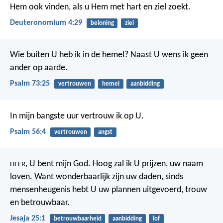
Hem ook vinden, als u Hem met hart en ziel zoekt.
Deuteronomium 4:29
beloning
ziel
Wie buiten U heb ik in de hemel?
Naast U wens ik geen
ander op aarde.
Psalm 73:25
vertrouwen
hemel
aanbidding
In mijn bangste uur vertrouw ik op U.
Psalm 56:4
vertrouwen
angst
, U bent mijn God.
Hoog zal ik U prijzen, uw naam
HEER
loven.
Want wonderbaarlijk zijn uw daden,
sinds
mensenheugenis hebt U uw plannen uitgevoerd,
trouw
en betrouwbaar.
Jesaja 25:1
betrouwbaarheid
aanbidding
lof