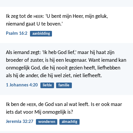
Ik zeg tot de
: ‘U bent mijn Heer,
mijn geluk,
HEER
niemand gaat U te boven.’
Psalm 16:2
aanbidding
Als iemand zegt: ‘Ik heb God lief,’ maar hij haat zijn
broeder of zuster, is hij een leugenaar. Want iemand kan
onmogelijk God, die hij nooit gezien heeft, liefhebben
als hij de ander, die hij wel ziet, niet liefheeft.
1 Johannes 4:20
liefde
familie
Ik ben de
, de God van al wat leeft. Is er ook maar
HEER
iets dat voor Mij onmogelijk is?
Jeremia 32:27
wonderen
almachtig