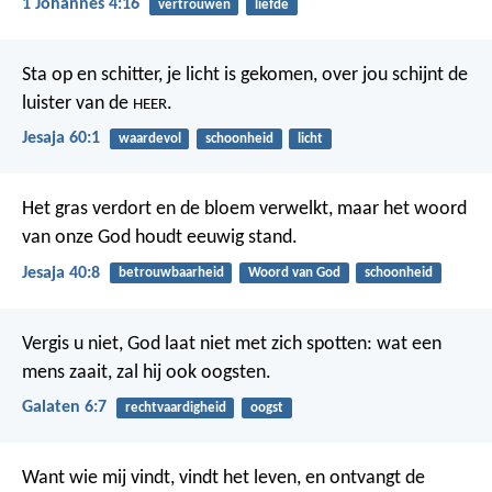
1 Johannes 4:16
vertrouwen
liefde
Sta op en schitter, je licht is gekomen,
over jou schijnt de
luister van de
.
HEER
Jesaja 60:1
waardevol
schoonheid
licht
Het gras verdort en de bloem verwelkt,
maar het woord
van onze God houdt eeuwig stand.
Jesaja 40:8
betrouwbaarheid
Woord van God
schoonheid
Vergis u niet, God laat niet met zich spotten: wat een
mens zaait, zal hij ook oogsten.
Galaten 6:7
rechtvaardigheid
oogst
Want wie mij vindt, vindt het leven,
en ontvangt de