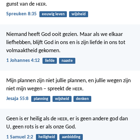
gunst van de
.
HEER
Spreuken 8:35
eeuwig leven
wijsheid
Niemand heeft God ooit gezien. Maar als we elkaar
liefhebben, blijft God in ons en is zijn liefde in ons tot
volmaaktheid gekomen.
1 Johannes 4:12
liefde
naaste
Mijn plannen zijn niet jullie plannen,
en jullie wegen zijn
niet mijn wegen – spreekt de
.
HEER
Jesaja 55:8
planning
wijsheid
denken
Geen is er heilig als de
,
er is geen andere god dan
HEER
U,
geen rots is er als onze God.
1 Samuel 2:2
heiligheid
aanbidding