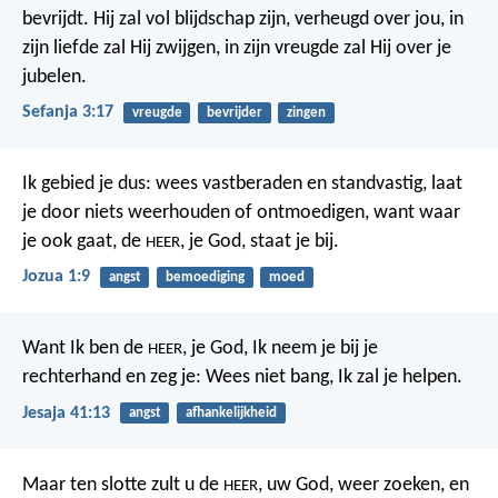
bevrijdt.
Hij zal vol blijdschap zijn, verheugd over jou,
in
zijn liefde zal Hij zwijgen,
in zijn vreugde zal Hij over je
jubelen.
Sefanja 3:17
vreugde
bevrijder
zingen
Ik gebied je dus: wees vastberaden en standvastig, laat
je door niets weerhouden of ontmoedigen, want waar
je ook gaat, de
, je God, staat je bij.
HEER
Jozua 1:9
angst
bemoediging
moed
Want Ik ben de
, je God,
Ik neem je bij je
HEER
rechterhand en zeg je:
Wees niet bang, Ik zal je helpen.
Jesaja 41:13
angst
afhankelijkheid
Maar ten slotte zult u de
, uw God, weer zoeken, en
HEER