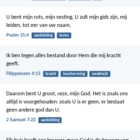
U bent mijn rots, mijn vesting,
U zult mijn gids zijn, mij
leiden, tot eer van uw naam.
Psalm 31:4
aanbidding
leven
Ik ben tegen alles bestand door Hem die mij kracht
geeft.
Filippenzen 4:13
kracht
bescherming
zwakheid
Daarom bent U groot,
, mijn God. Het is zoals ons
HEER
altijd is voorgehouden: zoals U is er geen, er bestaat
geen andere god dan U.
2 Samuel 7:22
aanbidding