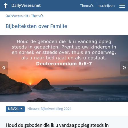
DailyVerses.net
Thema's
Inschrijven
DailyVerses.net
›
Thema's
Bijbelteksten over Familie
«
»
NBV21
Nieuwe Bijbelvertaling 2021
Houd de geboden die ik u vandaag opleg steeds in