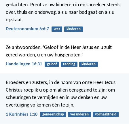
gedachten. Prent ze uw kinderen in en spreek er steeds
over, thuis en onderweg, als u naar bed gaat en als u
opstaat.
Deuteronomium 6:6-7
wet
kinderen
Ze antwoordden: ‘Geloof in de Heer Jezus en u zult
gered worden, u en uw huisgenoten.’
Handelingen 16:31
geloof
redding
kinderen
Broeders en zusters, in de naam van onze Heer Jezus
Christus roep ik u op om allen eensgezind te zijn: om
scheuringen te vermijden en in uw denken en uw
overtuiging volkomen één te zijn.
1 Korintiërs 1:10
gemeenschap
veranderen
volmaaktheid