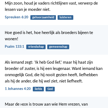
Mijn zoon, houd je vaders richtlijnen vast,
verwerp de
lessen van je moeder niet.
Spreuken 6:20
gehoorzaamheid
luisteren
Hoe goed is het, hoe heerlijk
als broeders bijeen te
wonen!
Psalm 133:1
vriendschap
gemeenschap
Als iemand zegt: ‘Ik heb God lief,’ maar hij haat zijn
broeder of zuster, is hij een leugenaar. Want iemand kan
onmogelijk God, die hij nooit gezien heeft, liefhebben
als hij de ander, die hij wel ziet, niet liefheeft.
1 Johannes 4:20
liefde
God
Maar de
is trouw aan wie Hem vrezen,
van
HEER