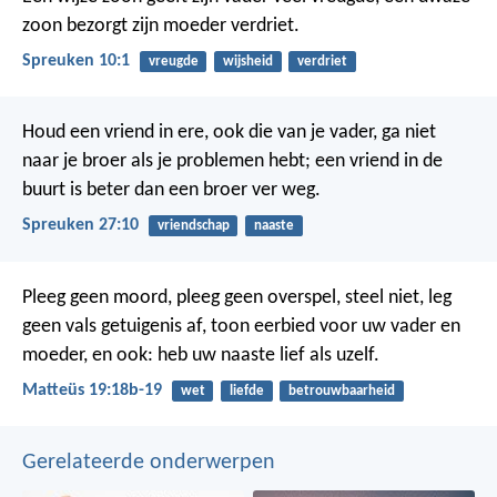
zoon bezorgt zijn moeder verdriet.
Spreuken 10:1
vreugde
wijsheid
verdriet
Houd een vriend in ere, ook die van je vader,
ga niet
naar je broer als je problemen hebt;
een vriend in de
buurt is beter dan een broer ver weg.
Spreuken 27:10
vriendschap
naaste
Pleeg geen moord, pleeg geen overspel, steel niet, leg
geen vals getuigenis af, toon eerbied voor uw vader en
moeder, en ook: heb uw naaste lief als uzelf.
Matteüs 19:18b-19
wet
liefde
betrouwbaarheid
Gerelateerde onderwerpen