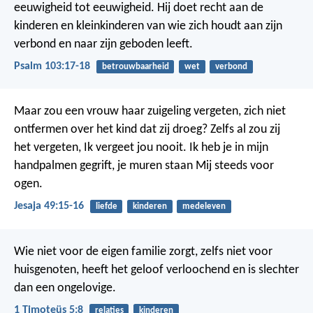
eeuwigheid tot eeuwigheid.
Hij doet recht aan de
kinderen en kleinkinderen
van wie zich houdt aan zijn
verbond
en naar zijn geboden leeft.
Psalm 103:17-18
betrouwbaarheid
wet
verbond
Maar zou een vrouw haar zuigeling vergeten,
zich niet
ontfermen over het kind dat zij droeg?
Zelfs al zou zij
het vergeten,
Ik vergeet jou nooit.
Ik heb je in mijn
handpalmen gegrift,
je muren staan Mij steeds voor
ogen.
Jesaja 49:15-16
liefde
kinderen
medeleven
Wie niet voor de eigen familie zorgt, zelfs niet voor
huisgenoten, heeft het geloof verloochend en is slechter
dan een ongelovige.
1 Timoteüs 5:8
relaties
kinderen