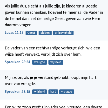
Als jullie dus, slecht als jullie zijn, je kinderen al goede
gaven kunnen schenken, hoeveel te meer zal de Vader in
de hemel dan niet de heilige Geest geven aan wie Hem
daarom vragen!
Lucas 11:13
Geest
bidden
vrijgevigheid
De vader van een rechtvaardige verheugt zich,
wie een
wijze heeft verwekt, verblijdt zich over hem.
Spreuken 23:24
vreugde
wijsheid
Mijn zoon, als je je verstand gebruikt,
loopt mijn hart
over van vreugde.
Spreuken 23:15
wijsheid
hart
vreugde
Een wijze zoon geeft zijn vader veel vreugde,
een dwaze